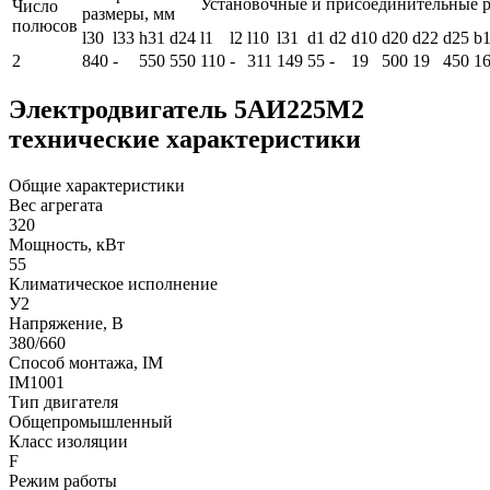
Установочные и присоединительные 
Число
размеры, мм
полюсов
l30
l33
h31
d24
l1
l2
l10
l31
d1
d2
d10
d20
d22
d25
b
2
840
-
550
550
110
-
311
149
55
-
19
500
19
450
1
Электродвигатель 5АИ225М2
технические характеристики
Общие характеристики
Вес агрегата
320
Мощность, кВт
55
Климатическое исполнение
У2
Напряжение, В
380/660
Способ монтажа, IM
IM1001
Тип двигателя
Общепромышленный
Класс изоляции
F
Режим работы