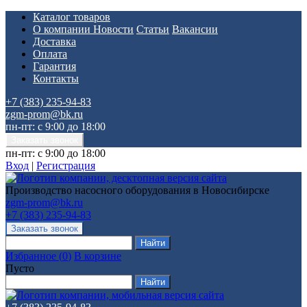
Каталог товаров
О компании
Новости
Статьи
Вакансии
Доставка
Оплата
Гарантия
Контакты
+7 (383) 235-94-83
zgm-prom@bk.ru
пн-пт: с 9:00 до 18:00
пн-пт: с 9:00 до 18:00
Вход
|
Регистрация
Производство насосного оборудования в Новосибирске
zgm-prom@bk.ru
+7 (383) 235-94-83
Избранное
(
0
)
В корзине
Пусто