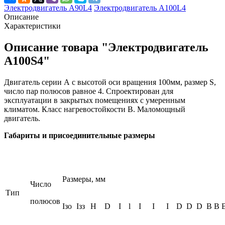
Электродвигатель А90L4
Электродвигатель А100L4
Описание
Характеристики
Описание товара "Электродвигатель
А100S4"
Двигатель серии А с высотой оси вращения 100мм, размер S,
число пар полюсов равное 4. Спроектирован для
эксплуатации в закрытых помещениях с умеренным
климатом. Класс нагревостойкости В. Маломощный
двигатель.
Габариты и присоединительные размеры
Размеры, мм
Число
Тип
полюсов
Iзо
Iзз
H
D
I
l
I
I
I
D
D
D
B
B