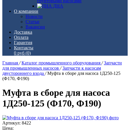
грунтовыми насосами
ДНА
О компании
Новости
Статьи
Вакансии
Доставка
Оплата
Гарантия
Контакты
0 руб
(0)
Главная
/
Каталог промышленного оборудования
/
Запчасти
для промышленных насосов
/
Запчасти к насосам
двустороннего входа
/
Муфта в сборе для насоса 1Д250-125
(Ф170, Ф190)
Муфта в сборе для насоса
1Д250-125 (Ф170, Ф190)
Артикул: 8422
Цена: