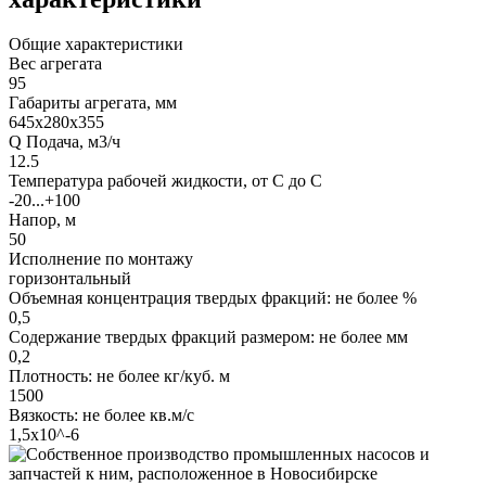
Общие характеристики
Вес агрегата
95
Габариты агрегата, мм
645х280х355
Q Подача, м3/ч
12.5
Температура рабочей жидкости, от С до С
-20...+100
Напор, м
50
Исполнение по монтажу
горизонтальный
Объемная концентрация твердых фракций: не более %
0,5
Содержание твердых фракций размером: не более мм
0,2
Плотность: не более кг/куб. м
1500
Вязкость: не более кв.м/с
1,5х10^-6