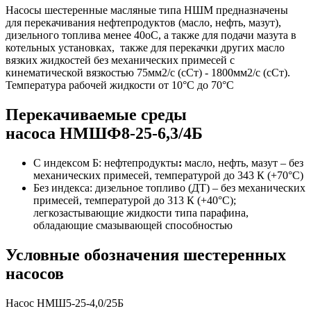
Насосы шестеренные масляные типа НШМ предназначены
для перекачивания нефтепродуктов (масло, нефть, мазут),
дизельного топлива менее 40oС, а также для подачи мазута в
котельных установках, также для перекачки других масло
вязких жидкостей без механических примесей с
кинематической вязкостью 75мм2/с (сСт) - 1800мм2/с (сСт).
Температура рабочей жидкости от 10°С до 70°С
Перекачиваемые среды
насоса НМШФ8-25-6,3/4Б
С индексом Б: нефтепродукты
:
масло, нефть, мазут – без
механических примесей, температурой до 343 К (+70°С)
Без индекса: дизельное топливо (ДТ) – без механических
примесей, температурой до 313 К (+40°С);
легкозастывающие жидкости типа парафина,
обладающие смазывающей способностью
Условные обозначения шестеренных
насосов
Насос НМШ5-25-4,0/25Б