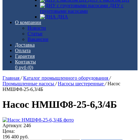
ДНУ с
грунтовыми насосами
ДНА
О компании
Новости
Статьи
Вакансии
Доставка
Оплата
Гарантия
Контакты
0 руб
(0)
Главная
/
Каталог промышленного оборудования
/
Промышленные насосы
/
Насосы шестеренные
/
Насос
НМШФ8-25-6,3/4Б
Насос НМШФ8-25-6,3/4Б
Артикул: 246
Цена:
196 400
руб.