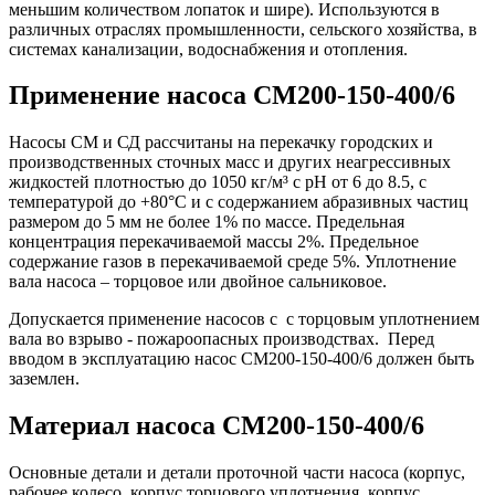
меньшим количеством лопаток и шире). Используются в
различных отраслях промышленности, сельского хозяйства, в
системах канализации, водоснабжения и отопления.
Применение насоса СМ200-150-400/6
Насосы СМ и СД рассчитаны на перекачку городских и
производственных сточных масс и других неагрессивных
жидкостей плотностью до 1050 кг/м³ с pH от 6 до 8.5, с
температурой до +80°С и с содержанием абразивных частиц
размером до 5 мм не более 1% по массе. Предельная
концентрация перекачиваемой массы 2%. Предельное
содержание газов в перекачиваемой среде 5%. Уплотнение
вала насоса – торцовое или двойное сальниковое.
Допускается применение насосов с с торцовым уплотнением
вала во взрыво - пожароопасных производствах. Перед
вводом в эксплуатацию насос СМ200-150-400/6 должен быть
заземлен.
Материал насоса СМ200-150-400/6
Основные детали и детали проточной части насоса (корпус,
рабочее колесо, корпус торцового уплотнения, корпус