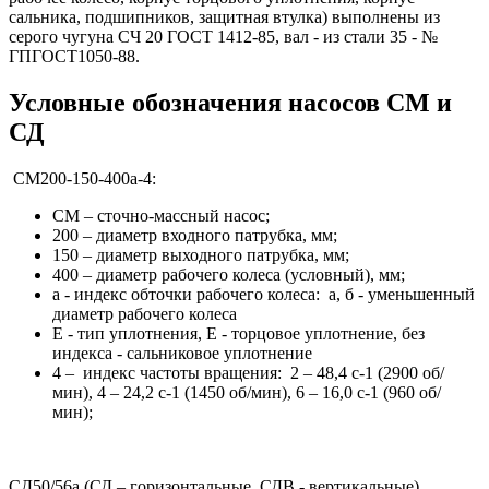
сальника, подшипников, защитная втулка) выполнены из
серого чугуна СЧ 20 ГОСТ 1412-85, вал - из стали 35 - №
ГПГОСТ1050-88.
Условные обозначения насосов СМ и
СД
СМ200-150-400а-4:
СМ – сточно-массный насос;
200 – диаметр входного патрубка, мм;
150 – диаметр выходного патрубка, мм;
400 – диаметр рабочего колеса (условный), мм;
а - индекс обточки рабочего колеса: а, б - уменьшенный
диаметр рабочего колеса
Е - тип уплотнения, Е - торцовое уплотнение, без
индекса - сальниковое уплотнение
4 – индекс частоты вращения: 2 – 48,4 с-1 (2900 об/
мин), 4 – 24,2 с-1 (1450 об/мин), 6 – 16,0 с-1 (960 об/
мин);
CД50/56а (СД – горизонтальные, СДВ - вертикальные)