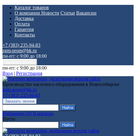
Каталог товаров
О компании
Новости
Статьи
Вакансии
Доставка
Оплата
Гарантия
Контакты
+7 (383) 235-94-83
zgm-prom@bk.ru
пн-пт: с 9:00 до 18:00
пн-пт: с 9:00 до 18:00
Вход
|
Регистрация
Производство насосного оборудования в Новосибирске
zgm-prom@bk.ru
+7 (383) 235-94-83
Избранное
(
0
)
В корзине
Пусто