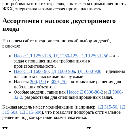
востребованы в таких отраслях, как тяжелая промышленность,
ЖКХ, энергетика и химическая промышленность.
Ассортимент насосов двустороннего
входа
На нашем сайте представлен широкий выбор моделей,
включая:
Насос 1Д 1250-125
,
1Д 1250-125а
,
1Д 1250-125б
– для
задач с повышенными требованиями к
производительности.
Насос 1Д 1600-90
,
1Д 1600-90а
,
1Д 1600-90б
– идеальны
для систем с высокими нагрузками.
Насосы
200Д 90
и
300Д 70
– компактные решения для
небольших объектов.
Особые модели, такие как
Насос Д 6300-80-2
и
Д 5000-
32-2
, разработаны для специализированных задач.
Каждая модель имеет модификации (например,
1Д 315-50
,
1Д
315-50а
,
1Д 315-50б
), что позволяет подобрать оптимальное
решение под конкретные задачи заказчика.