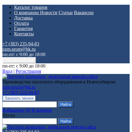
Каталог товаров
О компании
Новости
Статьи
Вакансии
Доставка
Оплата
Гарантия
Контакты
+7 (383) 235-94-83
zgm-prom@bk.ru
пн-пт: с 9:00 до 18:00
пн-пт: с 9:00 до 18:00
Вход
|
Регистрация
Производство насосного оборудования в Новосибирске
zgm-prom@bk.ru
+7 (383) 235-94-83
Избранное
(
0
)
В корзине
Пусто