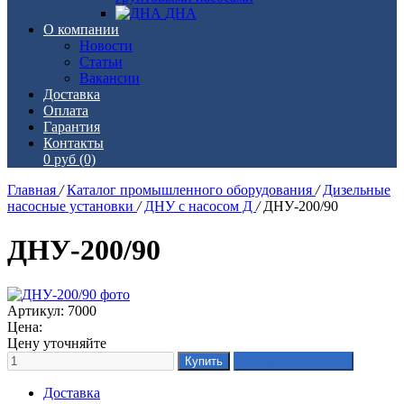
ДНА
О компании
Новости
Статьи
Вакансии
Доставка
Оплата
Гарантия
Контакты
0 руб
(0)
Главная
/
Каталог промышленного оборудования
/
Дизельные
насосные установки
/
ДНУ с насосом Д
/
ДНУ-200/90
ДНУ-200/90
Артикул: 7000
Цена:
Цену уточняйте
Доставка