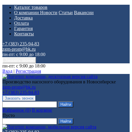
Каталог товаров
О компании
Новости
Статьи
Вакансии
Доставка
Оплата
Гарантия
Контакты
+7 (383) 235-94-83
zgm-prom@bk.ru
пн-пт: с 9:00 до 18:00
пн-пт: с 9:00 до 18:00
Вход
|
Регистрация
Производство насосного оборудования в Новосибирске
zgm-prom@bk.ru
+7 (383) 235-94-83
Избранное
(
0
)
В корзине
Пусто