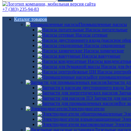
+7 (383) 235-94-83
Каталог товаров
Промышленные насосы
Насосы питательные
Насосы сетевые
Насосы секционные
Насосы химические
Насосы вакуумные
Насосы конденсатны
Насосы для б
Насосы центро
Все промышленные
Запчасти д
За
Запча
Запчасти для нас
Все з
Электродвигатели
Эле
Эле
Электро
Дизельные насос