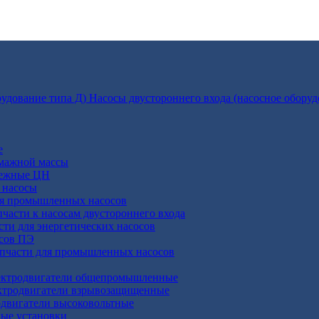
Насосы двустороннего входа (насосное оборуд
е
умажной массы
бежные ЦН
 насосы
ля промышленных насосов
пчасти к насосам двустороннего входа
сти для энергетических насосов
осов ПЭ
апчасти для промышленных насосов
ктродвигатели общепромышленные
ктродвигатели взрывозащищенные
двигатели высоковольтные
ные установки