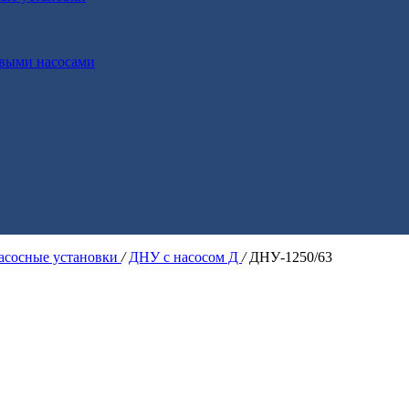
выми насосами
асосные установки
/
ДНУ с насосом Д
/
ДНУ-1250/63