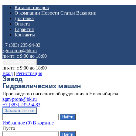
Каталог товаров
О компании
Новости
Статьи
Вакансии
Доставка
Оплата
Гарантия
Контакты
+7 (383) 235-94-83
zgm-prom@bk.ru
пн-пт: с 9:00 до 18:00
пн-пт: с 9:00 до 18:00
Вход
|
Регистрация
Производство насосного оборудования в Новосибирске
zgm-prom@bk.ru
+7 (383) 235-94-83
Избранное
(
0
)
В корзине
Пусто