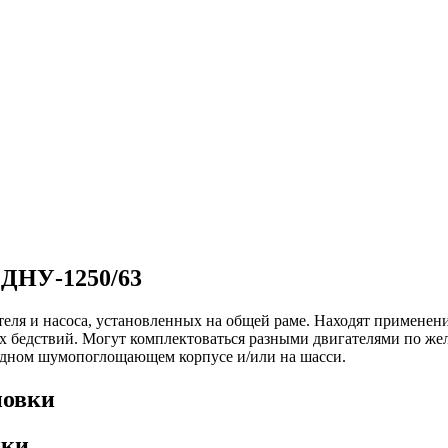
 ДНУ-1250/63
ля и насоса, установленных на общей раме. Находят применение
 бедствий. Могут комплектоваться разными двигателями по жел
одном шумопоглощающем корпусе и/или на шасси.
новки
ики