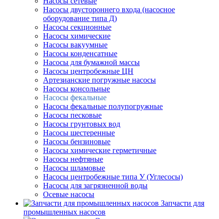
Насосы сетевые
Насосы двустороннего входа (насосное
оборудование типа Д)
Насосы секционные
Насосы химические
Насосы вакуумные
Насосы конденсатные
Насосы для бумажной массы
Насосы центробежные ЦН
Артезианские погружные насосы
Насосы консольные
Насосы фекальные
Насосы фекальные полупогружные
Насосы песковые
Насосы грунтовых вод
Насосы шестеренные
Насосы бензиновые
Насосы химические герметичные
Насосы нефтяные
Насосы шламовые
Насосы центробежные типа У (Углесосы)
Насосы для загрязненной воды
Осевые насосы
Запчасти для
промышленных насосов