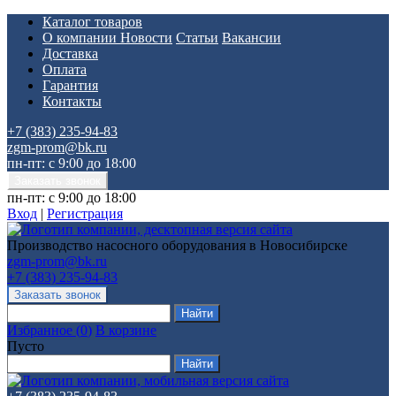
Каталог товаров
О компании
Новости
Статьи
Вакансии
Доставка
Оплата
Гарантия
Контакты
+7 (383) 235-94-83
zgm-prom@bk.ru
пн-пт: с 9:00 до 18:00
пн-пт: с 9:00 до 18:00
Вход
|
Регистрация
Производство насосного оборудования в Новосибирске
zgm-prom@bk.ru
+7 (383) 235-94-83
Избранное
(
0
)
В корзине
Пусто