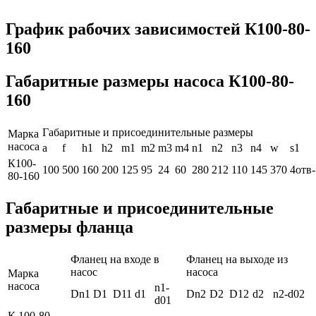
График рабочих зависимостей К100-80-
160
Габаритные размеры насоса К100-80-
160
Габаритные и присоединительные размеры
Марка
насоса
a
f
h1
h2
m1
m2
m3
m4
n1
n2
n3
n4
w
s1
К100-
100
500
160
200
125
95
24
60
280
212
110
145
370
4отв-
80-160
Габаритные и присоединительные
размеры фланца
Фланец на входе в
Фланец на выходе из
насос
насоса
Марка
насоса
n1-
Dn1
D1
D11
d1
Dn2
D2
D12
d2
n2-d02
d01
К 100-80-