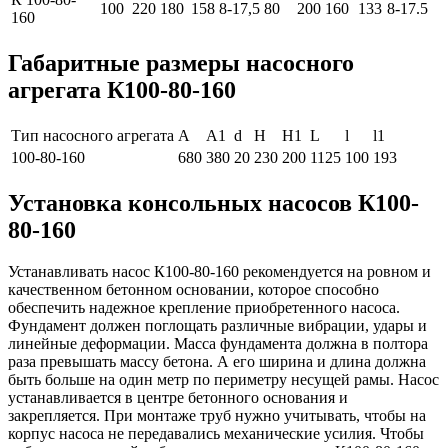
100
220
180
158
8-17,5
80
200
160
133
8-17.5
160
Габаритные размеры насосного
агре
гата
К100-80-160
Тип насосного агрегата
A
A1
d
H
H1
L
l
l1
100-80-160
680
380
20
230
200
1125
100
193
Установка консольных насосов К100-
80-160
Устанавливать насос К100-80-160 рекомендуется на ровном и
качественном бетонном основании, которое способно
обеспечить надежное крепление приобретенного насоса.
Фундамент должен поглощать различные вибрации, удары и
линейные деформации. Масса фундамента должна в полтора
раза превышать массу бетона. А его ширина и длина должна
быть больше на один метр по периметру несущей рамы. Насос
устанавливается в центре бетонного основания и
закрепляется. При монтаже труб нужно учитывать, чтобы на
корпус насоса не передавались механические усилия. Чтобы