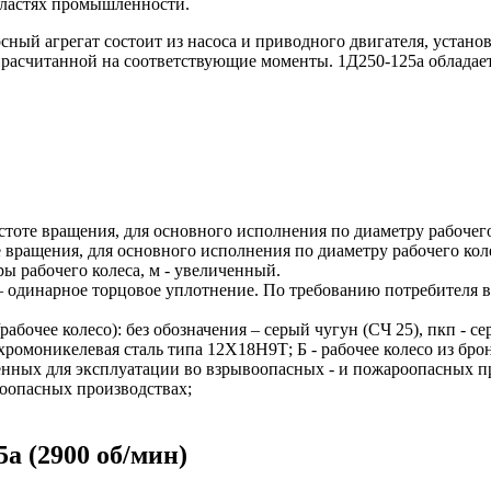
бластях промышленности.
сный агрегат состоит из насоса и приводного двигателя, уста
 расчитанной на соответствующие моменты. 1Д250-125а облада
стоте вращения, для основного исполнения по диаметру рабочего
 вращения, для основного исполнения по диаметру рабочего кол
ры рабочего колеса, м - увеличенный.
 т – одинарное торцовое уплотнение. По требованию потребителя
/рабочее колесо): без обозначения – серый чугун (СЧ 25), пкп 
 хромоникелевая сталь типа 12Х18Н9Т; Б - рабочее колесо из бро
ченных для эксплуатации во взрывоопасных - и пожароопасных про
оопасных производствах;
а (2900 об/мин)