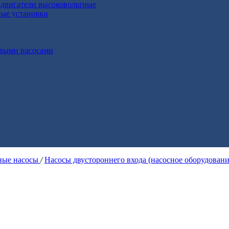
двигатели высоковольтные
ные установки
выми насосами
ые насосы
/
Насосы двустороннего входа (насосное оборудован