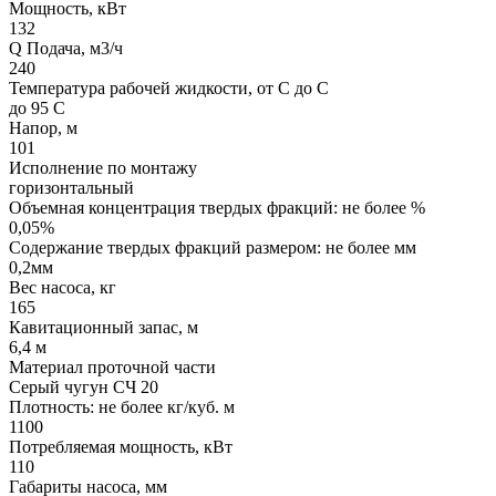
Мощность, кВт
132
Q Подача, м3/ч
240
Температура рабочей жидкости, от С до С
до 95 С
Напор, м
101
Исполнение по монтажу
горизонтальный
Объемная концентрация твердых фракций: не более %
0,05%
Содержание твердых фракций размером: не более мм
0,2мм
Вес насоса, кг
165
Кавитационный запас, м
6,4 м
Материал проточной части
Серый чугун СЧ 20
Плотность: не более кг/куб. м
1100
Потребляемая мощность, кВт
110
Габариты насоса, мм