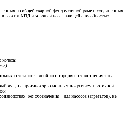
новленных на общей сварной фундаментной раме и соединенных
ет высоким КПД и хорошей всасывающей способностью.
 колеса)
еса)
 возможна установка двойного торцового уплотнения типа
- серый чугун с противокоррозионным покрытием проточной
нзы
изводствах, без обозначения – для насосов (агрегатов), не