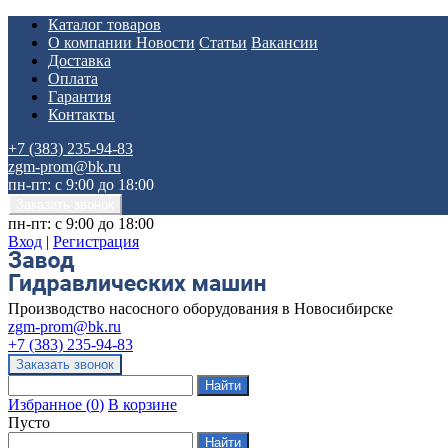
Каталог товаров
О компании
Новости
Статьи
Вакансии
Доставка
Оплата
Гарантия
Контакты
+7 (383) 235-94-83
zgm-prom@bk.ru
пн-пт: с 9:00 до 18:00
пн-пт: с 9:00 до 18:00
Вход
|
Регистрация
Производство насосного оборудования в Новосибирске
zgm-prom@bk.ru
+7 (383) 235-94-83
Избранное
(
0
)
В корзине
Пусто