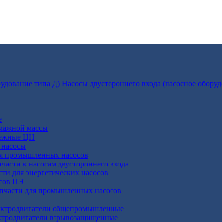
Насосы двустороннего входа (насосное оборуд
е
умажной массы
бежные ЦН
 насосы
ля промышленных насосов
пчасти к насосам двустороннего входа
сти для энергетических насосов
осов ПЭ
апчасти для промышленных насосов
ктродвигатели общепромышленные
ктродвигатели взрывозащищенные