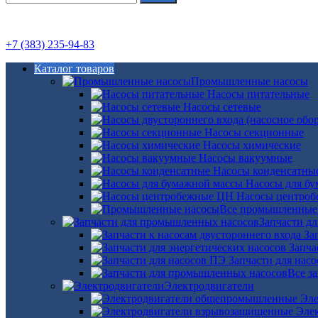
+7 (383) 235-94-83
Каталог товаров
Промышленные насосы
Насосы питательные
Насосы сетевые
Насосы секционные
Насосы химические
Насосы вакуумные
Насосы конденсатны
Насосы для б
Насосы центро
Все промышленные
Запчасти д
За
Запча
Запчасти для нас
Все з
Электродвигатели
Эле
Эле