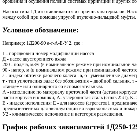
орошения и осушения полей,в системах ирригации и других о
Насосы типа 1Д изготавливаются из прочных материалов. Насо
между собой при помощи упругой втулочно-пальцевой муфты,
Условное обозначение:
Например: 1Д200-90 а-т-А-Е-У 2, где :
1 - порядковый номер модификации насоса
Д - насос двустороннего входа
200 - подача, м3/ч (в номинальном режиме при номинальной ча
90 - напор, м (в номинальном режиме при номинальной частоте
а - индекс обточки рабочего колеса : а, б –уменьшенные диамет
т - тип уплотнения вала: без обозначения – двойной сальник,
«тандем» или одинарного со вспомогательным.
А - исполнение по материалу проточной части (детали корпуса
части корпуса и крышки; А- углеродистая сталь (сталь 25Л), К-
Е - индекс исполнения: Е - для насосов (агрегатов), предназна
предназначенных для эксплуатации во взрывоопасных и пожар
У2 - климатическое исполнение и категория размещения.
График рабочих зависимостей 1Д250-125