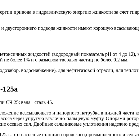
ергии привода в гидравлическую энергию жидкости за счет гид
са и двустороннего подвода жидкости имеют хорошую всасывающ
етоксичных жидкостей (водородный показатель рН от 4 до 12), н
й не более 1% и с размером твердых частиц не более 0,2 мм.
водозабор, водоснабжение), для нефтегазовой отрасли, для тепл
-125а
 СЧ 25; вала - сталь 45.
оложение всасывающего и напорного патрубка в нижней части ко
 насоса через упругую втулочно-пальцевую муфту. Опорами рот
весие осевых сил. Двойные сальниковые уплотнения надежно пред
125а - это насосные станции городского,промышленного и сельс