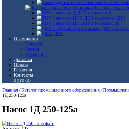
Электро
Дизельные насос
ДНУ с насосом Д
ДНУ с насосом ЦНС
ДНУ с насосом ЦН
ДНУ с грунто
ДНА
О компании
Новости
Статьи
Вакансии
Доставка
Оплата
Гарантия
Контакты
0 руб
(0)
Главная
/
Каталог промышленного оборудования
/
Промышленн
1Д 250-125а
Насос 1Д 250-125а
Артикул: 123