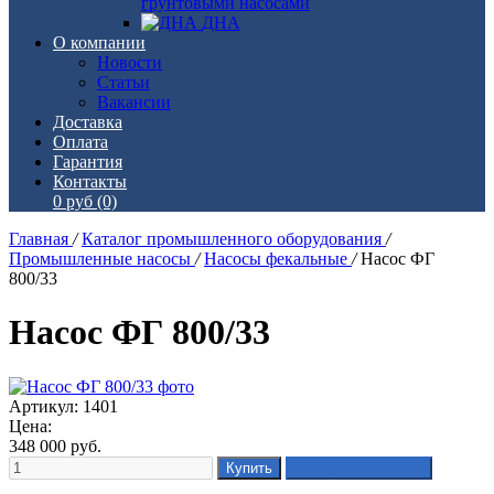
грунтовыми насосами
ДНА
О компании
Новости
Статьи
Вакансии
Доставка
Оплата
Гарантия
Контакты
0 руб
(0)
Главная
/
Каталог промышленного оборудования
/
Промышленные насосы
/
Насосы фекальные
/
Насос ФГ
800/33
Насос ФГ 800/33
Артикул: 1401
Цена:
348 000
руб.