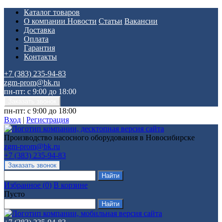
Каталог товаров
О компании
Новости
Статьи
Вакансии
Доставка
Оплата
Гарантия
Контакты
+7 (383) 235-94-83
zgm-prom@bk.ru
пн-пт: с 9:00 до 18:00
пн-пт: с 9:00 до 18:00
Вход
|
Регистрация
Производство насосного оборудования в Новосибирске
zgm-prom@bk.ru
+7 (383) 235-94-83
Избранное
(
0
)
В корзине
Пусто