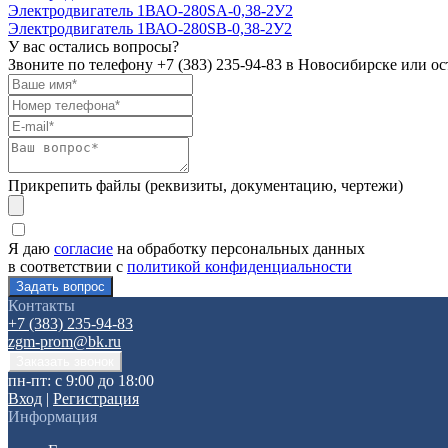
Электродвигатель 1ВАО-280SА-0,38-2У2
Электродвигатель 1ВАО-280SВ-0,38-2У2
У вас остались вопросы?
Звоните по телефону
+7 (383) 235-94-83
в Новосибирске или ост
Прикрепить файлы (реквизиты, документацию, чертежи)
Я даю
согласие
на обработку персональных данных
в соответствии с
политикой конфиденциальности
Контакты
+7 (383) 235-94-83
zgm-prom@bk.ru
пн-пт: с 9:00 до 18:00
Вход
|
Регистрация
Информация