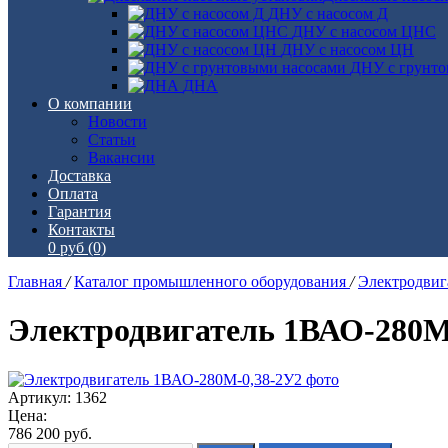
ДНУ с насосом Д
ДНУ с насосом ЦНС
ДНУ с насосом ЦН
ДНУ с грунто
ДНА
О компании
Новости
Статьи
Вакансии
Доставка
Оплата
Гарантия
Контакты
0 руб
(0)
Главная
/
Каталог промышленного оборудования
/
Электродви
Электродвигатель 1ВАО-280М
Артикул: 1362
Цена:
786 200
руб.