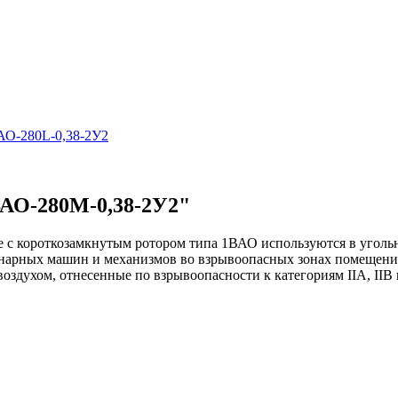
АО-280L-0,38-2У2
ВАО-280М-0,38-2У2"
с короткозамкнутым ротором типа 1ВАО используются в угольн
онарных машин и механизмов во взрывоопасных зонах помещений
воздухом, отнесенные по взрывоопасности к категориям IIА, IIВ