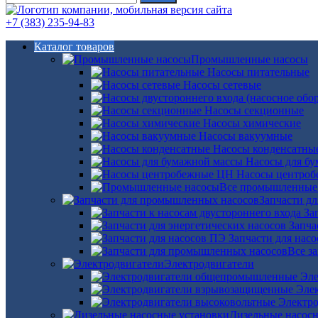
+7 (383) 235-94-83
Каталог товаров
Промышленные насосы
Насосы питательные
Насосы сетевые
Насосы секционные
Насосы химические
Насосы вакуумные
Насосы конденсатны
Насосы для б
Насосы центро
Все промышленные
Запчасти д
За
Запча
Запчасти для нас
Все з
Электродвигатели
Эле
Эле
Электро
Дизельные насос