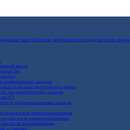
Насосы двустороннего входа (насосное оборуд
е
умажной массы
бежные ЦН
 насосы
ля промышленных насосов
пчасти к насосам двустороннего входа
сти для энергетических насосов
осов ПЭ
апчасти для промышленных насосов
ктродвигатели общепромышленные
ктродвигатели взрывозащищенные
двигатели высоковольтные
ные установки