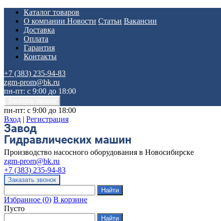
Каталог товаров
О компании
Новости
Статьи
Вакансии
Доставка
Оплата
Гарантия
Контакты
+7 (383) 235-94-83
zgm-prom@bk.ru
пн-пт: с 9:00 до 18:00
пн-пт: с 9:00 до 18:00
Вход
|
Регистрация
Производство насосного оборудования в Новосибирске
zgm-prom@bk.ru
+7 (383) 235-94-83
Избранное
(
0
)
В корзине
Пусто