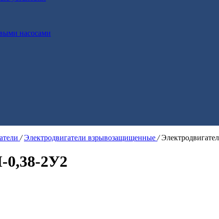
выми насосами
гатели
/
Электродвигатели взрывозащищенные
/
Электродвигате
-0,38-2У2