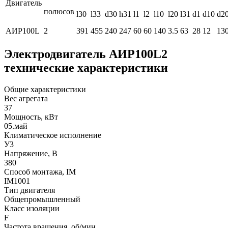
Двигатель
полюсов
l30
l33
d30
h31
l1
l2
l10
l20
l31
d1
d10
d2
АИР100L
2
391
455
240
247
60
60
140
3.5
63
28
12
13
Электродвигатель АИР100L2
технические характеристики
Общие характеристики
Вес агрегата
37
Мощность, кВт
05.май
Климатическое исполнение
У3
Напряжение, В
380
Способ монтажа, IM
IM1001
Тип двигателя
Общепромышленный
Класс изоляции
F
Частота вращения, об/мин