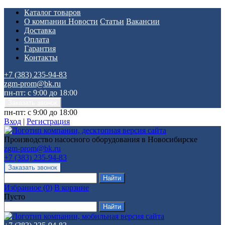
Каталог товаров
О компании
Новости
Статьи
Вакансии
Доставка
Оплата
Гарантия
Контакты
+7 (383) 235-94-83
zgm-prom@bk.ru
пн-пт: с 9:00 до 18:00
пн-пт: с 9:00 до 18:00
Вход
|
Регистрация
Производство насосного оборудования в Новосибирске
zgm-prom@bk.ru
+7 (383) 235-94-83
Избранное
(
0
)
В корзине
Пусто