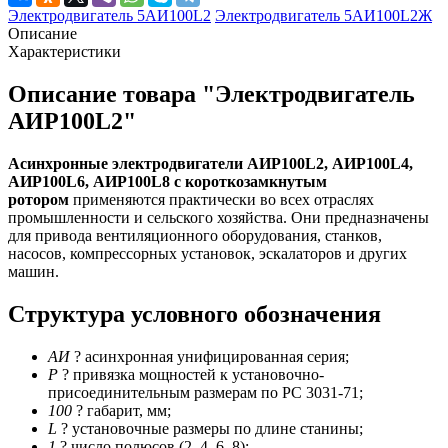
Электродвигатель 5АИ100L2
Электродвигатель 5АИ100L2Ж
Описание
Характеристики
Описание товара "Электродвигатель
АИР100L2"
Асинхронные электродвигатели АИР100L2, АИР100L4,
АИР100L6, АИР100L8 с короткозамкнутым
ротором
применяются практически во всех отраслях
промышленности и сельского хозяйства. Они предназначены
для привода вентиляционного оборудования, станков,
насосов, компрессорных установок, эскалаторов и других
машин.
Структура условного обозначения
АИ
? асинхронная унифицированная серия;
Р
? привязка мощностей к установочно-
присоединительным размерам по РС 3031-71;
100
? габарит, мм;
L
? установочные размеры по длине станины;
1
? число полюсов (2, 4, 6, 8);