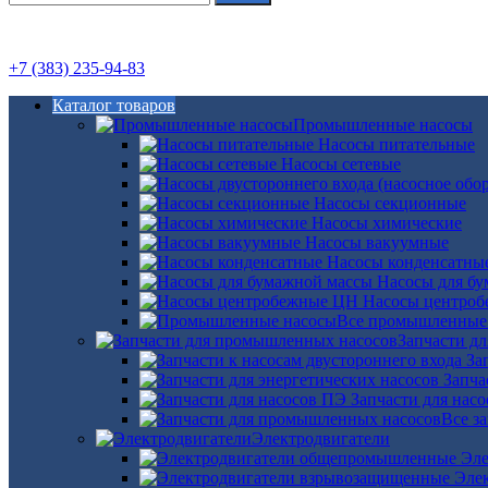
+7 (383) 235-94-83
Каталог товаров
Промышленные насосы
Насосы питательные
Насосы сетевые
Насосы секционные
Насосы химические
Насосы вакуумные
Насосы конденсатны
Насосы для б
Насосы центро
Все промышленные
Запчасти д
За
Запча
Запчасти для нас
Все з
Электродвигатели
Эле
Эле