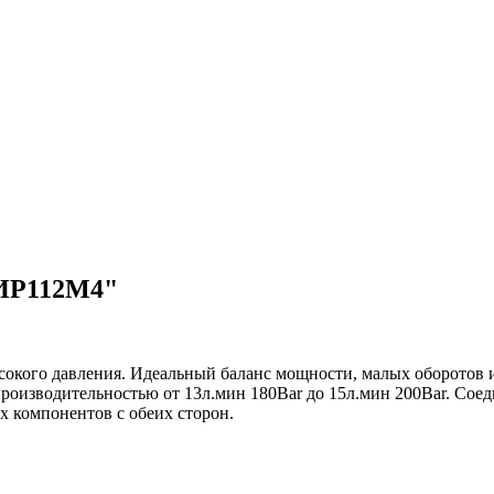
АИР112М4"
сокого давления. Идеальный баланс мощности, малых оборотов и
производительностью от 13л.мин 180Bar до 15л.мин 200Bar. Сое
х компонентов с обеих сторон.