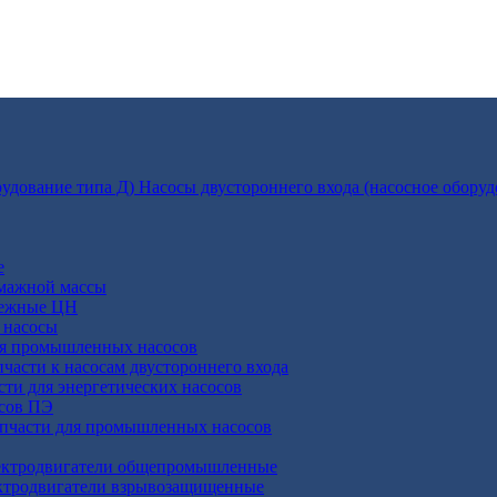
Насосы двустороннего входа (насосное оборуд
е
умажной массы
бежные ЦН
 насосы
ля промышленных насосов
пчасти к насосам двустороннего входа
сти для энергетических насосов
осов ПЭ
апчасти для промышленных насосов
ктродвигатели общепромышленные
ктродвигатели взрывозащищенные