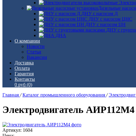
Электро
Дизельные насос
ДНУ с насосом Д
ДНУ с насосом ЦНС
ДНУ с насосом ЦН
ДНУ с грунто
ДНА
О компании
Новости
Статьи
Вакансии
Доставка
Оплата
Гарантия
Контакты
0 руб
(0)
Главная
/
Каталог промышленного оборудования
/
Электродви
Электродвигатель АИР112М4
Артикул: 1604
Цена: