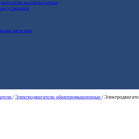
двигатели высоковольтные
ные установки
выми насосами
гатели
/
Электродвигатели общепромышленные
/
Электродвигат