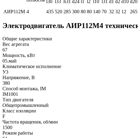
l30
l33
h31
d24
l1
l2
l10
l31
d1
d2
d10
d20
АИР112М
4
435
520
285
300
80
80
140
70
32
32
12
265
Электродвигатель АИР112М4 техничес
Общие характеристики
Вес агрегата
67
Мощность, кВт
05.май
Климатическое исполнение
У3
Напряжение, В
380
Способ монтажа, IM
IM1001
Тип двигателя
Общепромышленный
Класс изоляции
F
Частота вращения, об/мин
1500
Режим работы