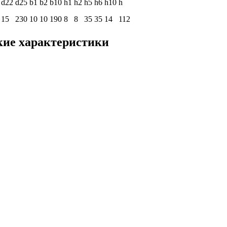
d22
d25
b1
b2
b10
h1
h2
h5
h6
h10
h
15
230
10
10
190
8
8
35
35
14
112
кие характеристики