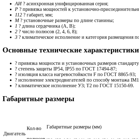
АИ
? асинхронная унифицированная серия;
Р
? привязка мощностей к установочно-присоединительны
112
? габарит, мм;
M
? установочные размеры по длине станины;
1
? длина сердечника (А, В);
2
? число полюсов (2, 4, 6, 8);
3
? климатическое исполнение и категория размещения п
Основные технические характеристики
? привязка мощности и установочных размеров стандарт
? степень защиты IP54, IP55 по ГОСТ 17494-87;
? изоляция класса нагревостойкости F по ГОСТ 8865-93;
? исполнение электродвигателей по способу монтажа IM1
? климатическое исполнение У3; Т2 по ГОСТ 15150-69.
Габаритные размеры
Габаритные размеры (мм)
Кол-во
Двигатель
полюсов