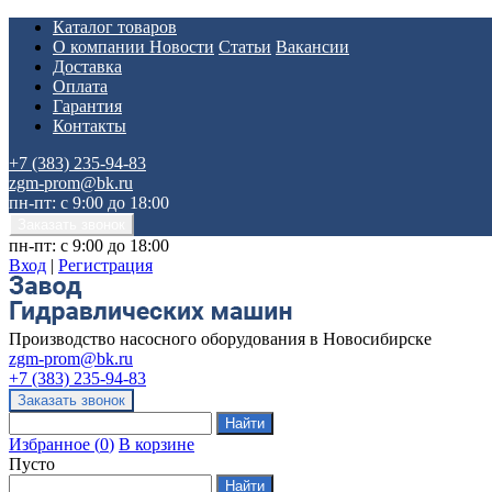
Каталог товаров
О компании
Новости
Статьи
Вакансии
Доставка
Оплата
Гарантия
Контакты
+7 (383) 235-94-83
zgm-prom@bk.ru
пн-пт: с 9:00 до 18:00
пн-пт: с 9:00 до 18:00
Вход
|
Регистрация
Производство насосного оборудования в Новосибирске
zgm-prom@bk.ru
+7 (383) 235-94-83
Избранное
(
0
)
В корзине
Пусто