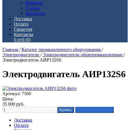
Новости
Статьи
Вакансии
Доставка
Оплата
Гарантия
Контакты
0 руб
(0)
Главная
/
Каталог промышленного оборудования
/
Электродвигатели
/
Электродвигатели общепромышленные
/
Электродвигатель АИР132S6
Электродвигатель АИР132S6
Артикул: 7560
Цена:
35 000
руб.
Доставка
Оплата