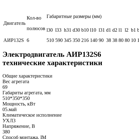
Габаритные размеры (мм)
Кол-во
Двигатель
полюсов
l30
l33
h31
d30
b10
l10
l31
d1
d2
l1
l2
b1
АИР132S
6
510
590
345
350
216
140
90
38
38
80
80
10
Электродвигатель АИР132S6
технические характеристики
Общие характеристики
Вес агрегата
69
Габариты агрегата, мм
510*350*350
Мощность, кВт
05.май
Климатическое исполнение
УХЛ3
Напряжение, В
380
Способ монтажа, IM