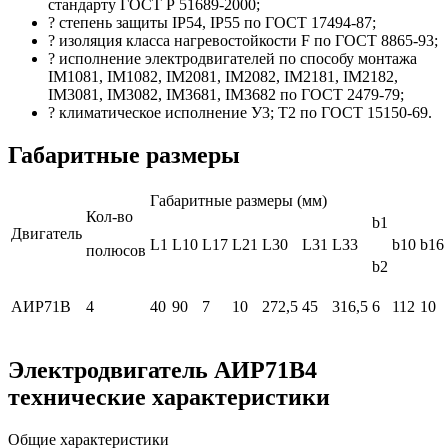
стандарту ГОСТ Р 51689-2000;
? степень защиты IP54, IP55 по ГОСТ 17494-87;
? изоляция класса нагревостойкости F по ГОСТ 8865-93;
? исполнение электродвигателей по способу монтажа
IM1081, IM1082, IM2081, IM2082, IM2181, IM2182,
IM3081, IM3082, IM3681, IM3682 по ГОСТ 2479-79;
? климатическое исполнение У3; Т2 по ГОСТ 15150-69.
Габаритные размеры
Габаритные размеры (мм)
Кол-во
b1
Двигатель
L1
L10
L17
L21
L30
L31
L33
b10
b16
полюсов
b2
АИР71В
4
40
90
7
10
272,5
45
316,5
6
112
10
Электродвигатель АИР71В4
технические характеристики
Общие характеристики