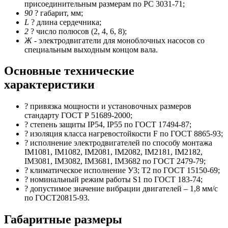
присоединительным размерам по РС 3031-71;
90
? габарит, мм;
L
? длина сердечника;
2
? число полюсов (2, 4, 6, 8);
Ж
- электродвигатели для моноблочных насосов со
специальным выходным концом вала.
Основные технические
характеристики
? привязка мощности и установочных размеров
стандарту ГОСТ Р 51689-2000;
? степень защиты IP54, IP55 по ГОСТ 17494-87;
? изоляция класса нагревостойкости F по ГОСТ 8865-93;
? исполнение электродвигателей по способу монтажа
IM1081, IM1082, IM2081, IM2082, IM2181, IM2182,
IM3081, IM3082, IM3681, IM3682 по ГОСТ 2479-79;
? климатическое исполнение У3; Т2 по ГОСТ 15150-69;
? номинальный режим работы S1 по ГОСТ 183-74;
? допустимое значение вибрации двигателей – 1,8 мм/с
по ГОСТ20815-93.
Габаритные размеры