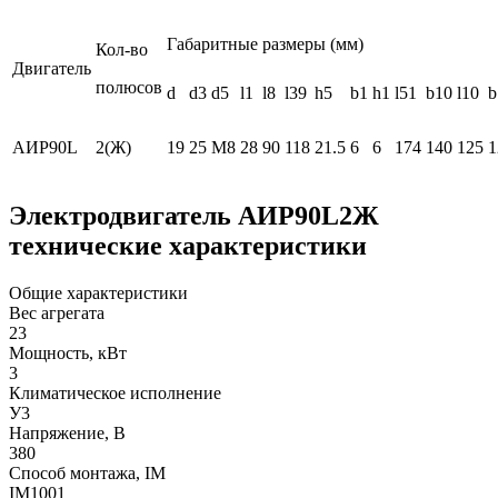
Габаритные размеры (мм)
Кол-во
Двигатель
полюсов
d
d3
d5
l1
l8
l39
h5
b1
h1
l51
b10
l10
b
АИР90L
2(Ж)
19
25
М8
28
90
118
21.5
6
6
174
140
125
1
Электродвигатель АИР90L2Ж
технические характеристики
Общие характеристики
Вес агрегата
23
Мощность, кВт
3
Климатическое исполнение
У3
Напряжение, В
380
Способ монтажа, IM
IM1001