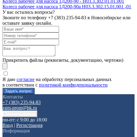
Колесо рабочее для насоса 1Д200-90 - H03.3.302.01.01.001
Колесо рабочее для насоса 1Д200-90а H03.3.302.15.01.001 -01
У вас остались вопросы?
Звоните по телефону
+7 (383) 235-94-83
в Новосибирске или
оставьте заявку онлайн.
Прикрепить файлы (реквизиты, документацию, чертежи)
Я даю
согласие
на обработку персональных данных
в соответствии с
политикой конфиденциальности
Контакты
+7 (383) 235-94-83
zgm-prom@bk.ru
пн-пт: с 9:00 до 18:00
Вход
|
Регистрация
Информация