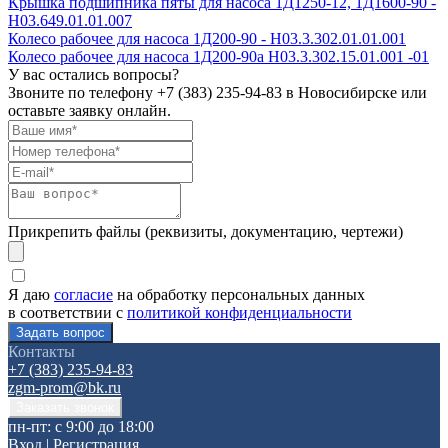
Крышка подшипника пяты для насоса 1Д1250-12, 1Д1600-90 -
Н03.649.01.01.007
Колесо рабочее для насоса 1Д200-90 - H03.3.302.01.01.001
Колесо рабочее для насоса 1Д200-90а H03.3.302.15.01.001 -01
У вас остались вопросы?
Звоните по телефону
+7 (383) 235-94-83
в Новосибирске или
оставьте заявку онлайн.
Прикрепить файлы (реквизиты, документацию, чертежи)
Я даю
согласие
на обработку персональных данных
в соответствии с
политикой конфиденциальности
Контакты
+7 (383) 235-94-83
zgm-prom@bk.ru
пн-пт: с 9:00 до 18:00
Вход
|
Регистрация