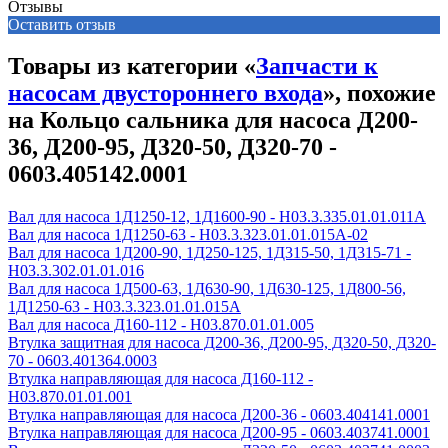
Отзывы
Оставить отзыв
Товары из категории «
Запчасти к
насосам двустороннего входа
», похожие
на Кольцо сальника для насоса Д200-
36, Д200-95, Д320-50, Д320-70 -
0603.405142.0001
Вал для насоса 1Д1250-12, 1Д1600-90 - Н03.3.335.01.01.011А
Вал для насоса 1Д1250-63 - Н03.3.323.01.01.015А-02
Вал для насоса 1Д200-90, 1Д250-125, 1Д315-50, 1Д315-71 -
Н03.3.302.01.01.016
Вал для насоса 1Д500-63, 1Д630-90, 1Д630-125, 1Д800-56,
1Д1250-63 - Н03.3.323.01.01.015А
Вал для насоса Д160-112 - Н03.870.01.01.005
Втулка защитная для насоса Д200-36, Д200-95, Д320-50, Д320-
70 - 0603.401364.0003
Втулка направляющая для насоса Д160-112 -
Н03.870.01.01.001
Втулка направляющая для насоса Д200-36 - 0603.404141.0001
Втулка направляющая для насоса Д200-95 - 0603.403741.0001