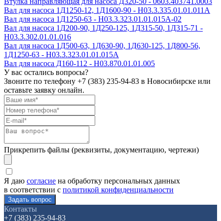
Втулка направляющая для насоса Д320-50 - 0603.403741.0003
Вал для насоса 1Д1250-12, 1Д1600-90 - Н03.3.335.01.01.011А
Вал для насоса 1Д1250-63 - Н03.3.323.01.01.015А-02
Вал для насоса 1Д200-90, 1Д250-125, 1Д315-50, 1Д315-71 -
Н03.3.302.01.01.016
Вал для насоса 1Д500-63, 1Д630-90, 1Д630-125, 1Д800-56,
1Д1250-63 - Н03.3.323.01.01.015А
Вал для насоса Д160-112 - Н03.870.01.01.005
У вас остались вопросы?
Звоните по телефону
+7 (383) 235-94-83
в Новосибирске или
оставьте заявку онлайн.
Прикрепить файлы (реквизиты, документацию, чертежи)
Я даю
согласие
на обработку персональных данных
в соответствии с
политикой конфиденциальности
Контакты
+7 (383) 235-94-83