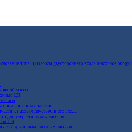
Насосы двустороннего входа (насосное оборуд
е
умажной массы
бежные ЦН
 насосы
ля промышленных насосов
пчасти к насосам двустороннего входа
сти для энергетических насосов
осов ПЭ
апчасти для промышленных насосов