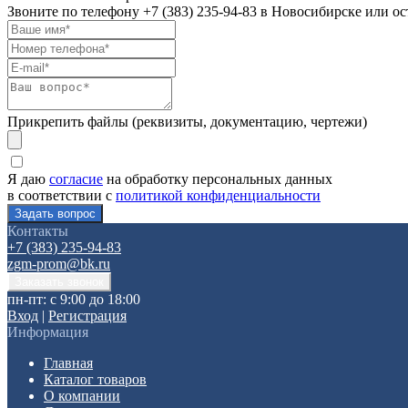
Звоните по телефону
+7 (383) 235-94-83
в Новосибирске или ост
Прикрепить файлы (реквизиты, документацию, чертежи)
Я даю
согласие
на обработку персональных данных
в соответствии с
политикой конфиденциальности
Контакты
+7 (383) 235-94-83
zgm-prom@bk.ru
пн-пт: с 9:00 до 18:00
Вход
|
Регистрация
Информация
Главная
Каталог товаров
О компании