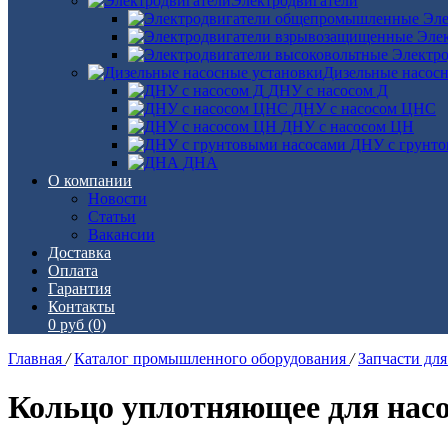
Электродвигатели
Эле
Эле
Электро
Дизельные насос
ДНУ с насосом Д
ДНУ с насосом ЦНС
ДНУ с насосом ЦН
ДНУ с грунто
ДНА
О компании
Новости
Статьи
Вакансии
Доставка
Оплата
Гарантия
Контакты
0 руб
(0)
Главная
/
Каталог промышленного оборудования
/
Запчасти дл
Кольцо уплотняющее для насо