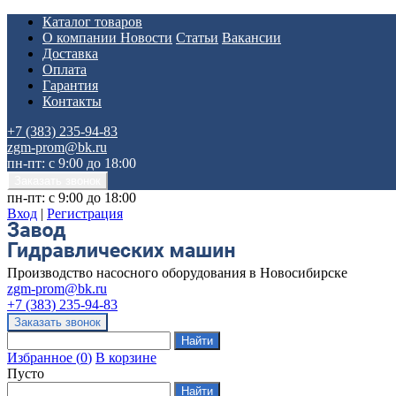
Каталог товаров
О компании
Новости
Статьи
Вакансии
Доставка
Оплата
Гарантия
Контакты
+7 (383) 235-94-83
zgm-prom@bk.ru
пн-пт: с 9:00 до 18:00
пн-пт: с 9:00 до 18:00
Вход
|
Регистрация
Производство насосного оборудования в Новосибирске
zgm-prom@bk.ru
+7 (383) 235-94-83
Избранное
(
0
)
В корзине
Пусто