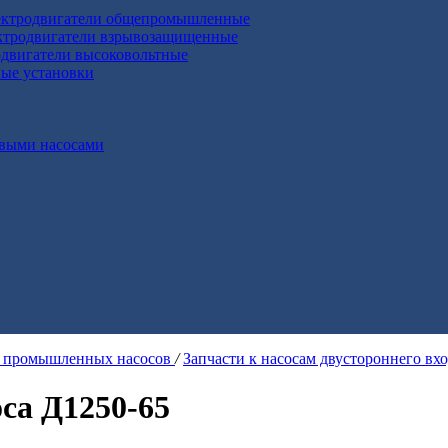
ктродвигатели общепромышленные
ктродвигатели взрывозащищенные
двигатели высоковольтные
ные установки
выми насосами
я промышленных насосов
/
Запчасти к насосам двустороннего вх
са Д1250-65