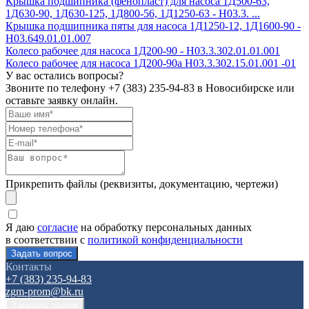
Крышка подшипника (фенопласт) для насоса 1Д500-63,
1Д630-90, 1Д630-125, 1Д800-56, 1Д1250-63 - Н03.3. ...
Крышка подшипника пяты для насоса 1Д1250-12, 1Д1600-90 -
Н03.649.01.01.007
Колесо рабочее для насоса 1Д200-90 - H03.3.302.01.01.001
Колесо рабочее для насоса 1Д200-90а H03.3.302.15.01.001 -01
У вас остались вопросы?
Звоните по телефону
+7 (383) 235-94-83
в Новосибирске или
оставьте заявку онлайн.
Прикрепить файлы (реквизиты, документацию, чертежи)
Я даю
согласие
на обработку персональных данных
в соответствии с
политикой конфиденциальности
Контакты
+7 (383) 235-94-83
zgm-prom@bk.ru