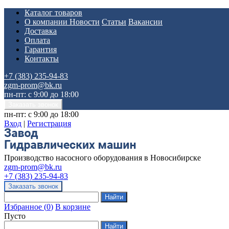
Каталог товаров
О компании
Новости
Статьи
Вакансии
Доставка
Оплата
Гарантия
Контакты
+7 (383) 235-94-83
zgm-prom@bk.ru
пн-пт: с 9:00 до 18:00
пн-пт: с 9:00 до 18:00
Вход
|
Регистрация
Производство насосного оборудования в Новосибирске
zgm-prom@bk.ru
+7 (383) 235-94-83
Избранное
(
0
)
В корзине
Пусто