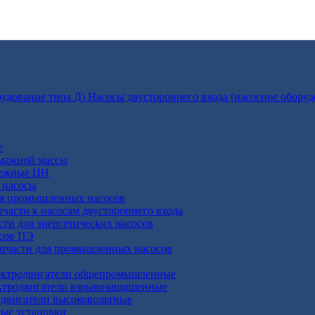
Насосы двустороннего входа (насосное оборуд
е
умажной массы
бежные ЦН
 насосы
ля промышленных насосов
пчасти к насосам двустороннего входа
сти для энергетических насосов
осов ПЭ
апчасти для промышленных насосов
ктродвигатели общепромышленные
ктродвигатели взрывозащищенные
двигатели высоковольтные
ные установки