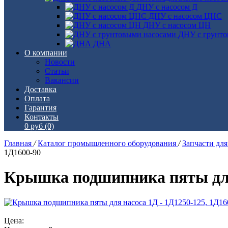
ДНУ с насосом Д
ДНУ с насосом ЦНС
ДНУ с насосом ЦН
ДНУ с грунто
ДНА
О компании
Новости
Статьи
Вакансии
Доставка
Оплата
Гарантия
Контакты
0 руб
(0)
Главная
/
Каталог промышленного оборудования
/
Запчасти дл
1Д1600-90
Крышка подшипника пяты для 
Цена: