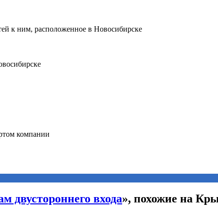
ам двустороннего входа
», похожие на Кр