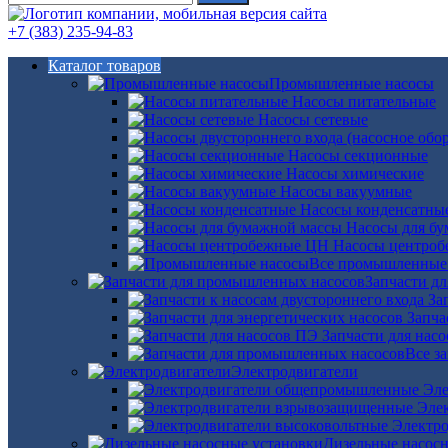
+7 (383) 235-94-83
Каталог товаров
Промышленные насосы
Насосы питательные
Насосы сетевые
Насосы секционные
Насосы химические
Насосы вакуумные
Насосы конденсатны
Насосы для б
Насосы центро
Все промышленные
Запчасти д
За
Запча
Запчасти для нас
Все з
Электродвигатели
Эле
Эле
Электро
Дизельные насос