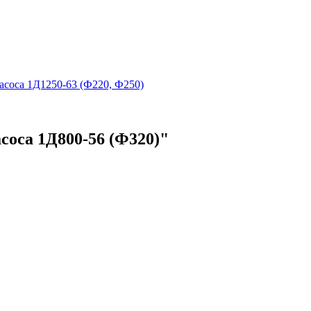
асоса 1Д1250-63 (Ф220, Ф250)
соса 1Д800-56 (Ф320)"