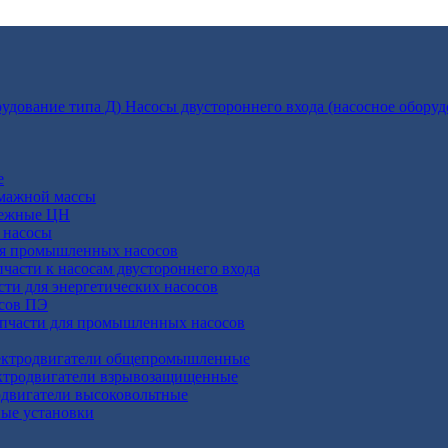
Насосы двустороннего входа (насосное оборуд
е
умажной массы
бежные ЦН
 насосы
ля промышленных насосов
пчасти к насосам двустороннего входа
сти для энергетических насосов
осов ПЭ
апчасти для промышленных насосов
ктродвигатели общепромышленные
ктродвигатели взрывозащищенные
двигатели высоковольтные
ные установки