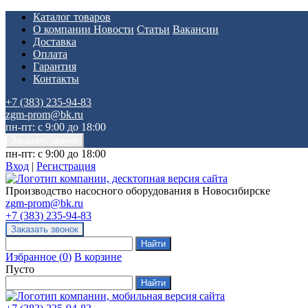
Каталог товаров
О компании
Новости
Статьи
Вакансии
Доставка
Оплата
Гарантия
Контакты
+7 (383) 235-94-83
zgm-prom@bk.ru
пн-пт: с 9:00 до 18:00
пн-пт: с 9:00 до 18:00
Вход
|
Регистрация
Производство насосного оборудования в Новосибирске
zgm-prom@bk.ru
+7 (383) 235-94-83
Избранное
(
0
)
В корзине
Пусто