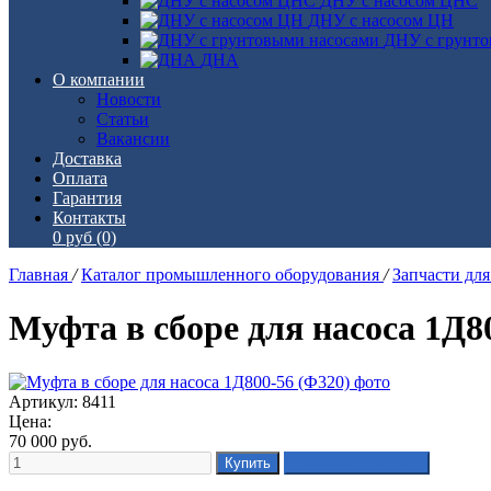
ДНУ с насосом ЦНС
ДНУ с насосом ЦН
ДНУ с грунто
ДНА
О компании
Новости
Статьи
Вакансии
Доставка
Оплата
Гарантия
Контакты
0 руб
(0)
Главная
/
Каталог промышленного оборудования
/
Запчасти дл
Муфта в сборе для насоса 1Д8
Артикул: 8411
Цена:
70 000
руб.