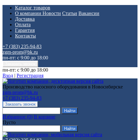
Каталог товаров
О компании
Новости
Статьи
Вакансии
Доставка
Оплата
Гарантия
Контакты
+7 (383) 235-94-83
zgm-prom@bk.ru
пн-пт: с 9:00 до 18:00
пн-пт: с 9:00 до 18:00
Вход
|
Регистрация
Производство насосного оборудования в Новосибирске
zgm-prom@bk.ru
+7 (383) 235-94-83
Избранное
(
0
)
В корзине
Пусто