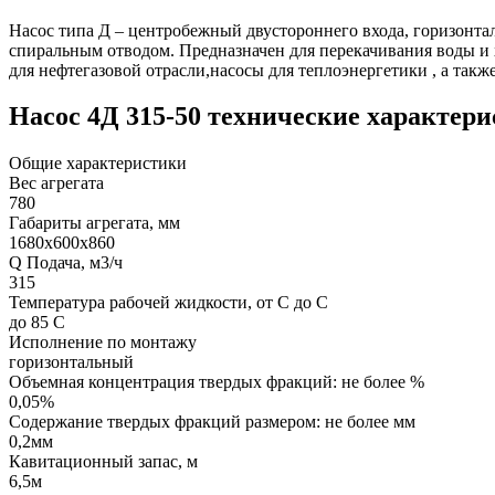
Насос типа Д – центробежный двустороннего входа, горизонт
спиральным отводом. Предназначен для перекачивания воды и 
для нефтегазовой отрасли,насосы для теплоэнергетики , а т
Насос 4Д 315-50 технические характер
Общие характеристики
Вес агрегата
780
Габариты агрегата, мм
1680x600x860
Q Подача, м3/ч
315
Температура рабочей жидкости, от С до С
до 85 С
Исполнение по монтажу
горизонтальный
Объемная концентрация твердых фракций: не более %
0,05%
Содержание твердых фракций размером: не более мм
0,2мм
Кавитационный запас, м
6,5м