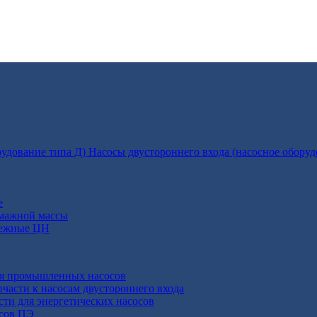
Насосы двустороннего входа (насосное оборуд
е
умажной массы
бежные ЦН
ля промышленных насосов
пчасти к насосам двустороннего входа
сти для энергетических насосов
осов ПЭ