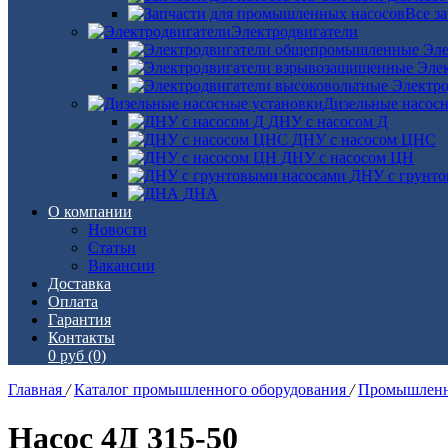
Все з
Электродвигатели
Эле
Эле
Электро
Дизельные насос
ДНУ с насосом Д
ДНУ с насосом ЦНС
ДНУ с насосом ЦН
ДНУ с грунто
ДНА
О компании
Новости
Статьи
Вакансии
Доставка
Оплата
Гарантия
Контакты
0 руб
(0)
Главная
/
Каталог промышленного оборудования
/
Промышленн
Насос 4Д 315-50