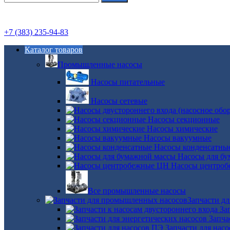
+7 (383) 235-94-83
Каталог товаров
Промышленные насосы
Насосы питательные
Насосы сетевые
Насосы секционные
Насосы химические
Насосы вакуумные
Насосы конденсатны
Насосы для б
Насосы центро
Все промышленные насосы
Запчасти д
За
Запча
Запчасти для нас