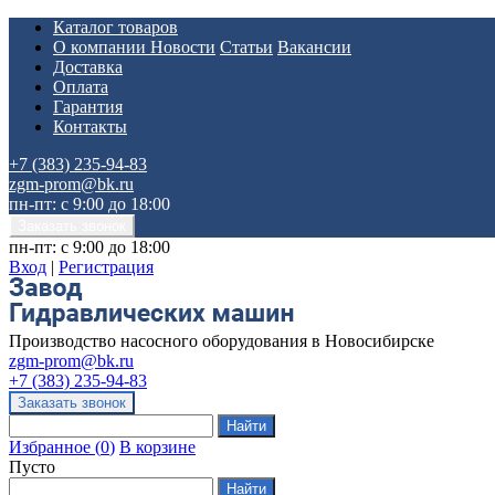
Каталог товаров
О компании
Новости
Статьи
Вакансии
Доставка
Оплата
Гарантия
Контакты
+7 (383) 235-94-83
zgm-prom@bk.ru
пн-пт: с 9:00 до 18:00
пн-пт: с 9:00 до 18:00
Вход
|
Регистрация
Производство насосного оборудования в Новосибирске
zgm-prom@bk.ru
+7 (383) 235-94-83
Избранное
(
0
)
В корзине
Пусто