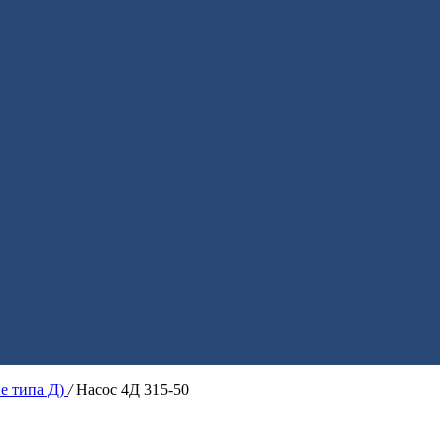
ие типа Д)
/
Насос 4Д 315-50