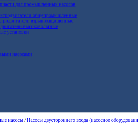
апчасти для промышленных насосов
ктродвигатели общепромышленные
ктродвигатели взрывозащищенные
двигатели высоковольтные
ные установки
выми насосами
ые насосы
/
Насосы двустороннего входа (насосное оборудован