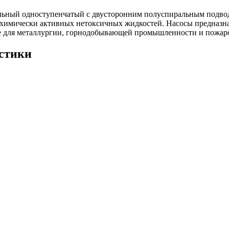
альный одноступенчатый с двусторонним полуспиральным подвод
химически активных нетоксичных жидкостей. Насосы предназнач
акже для металлургии, горнодобывающей промышленности и пожар
истики