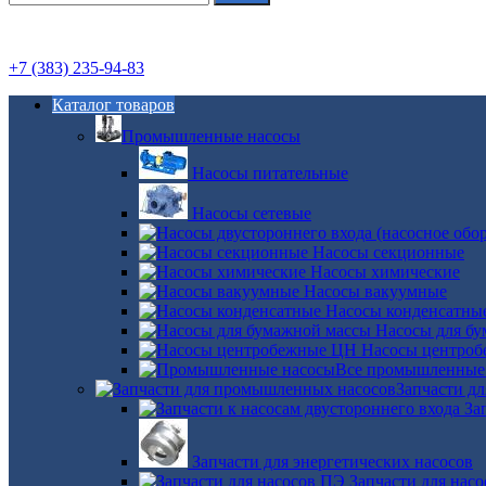
+7 (383) 235-94-83
Каталог товаров
Промышленные насосы
Насосы питательные
Насосы сетевые
Насосы секционные
Насосы химические
Насосы вакуумные
Насосы конденсатны
Насосы для б
Насосы центро
Все промышленные
Запчасти д
За
Запчасти для энергетических насосов
Запчасти для нас