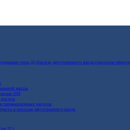
Насосы двустороннего входа (насосное оборуд
е
умажной массы
бежные ЦН
 насосы
ля промышленных насосов
пчасти к насосам двустороннего входа
осов ПЭ