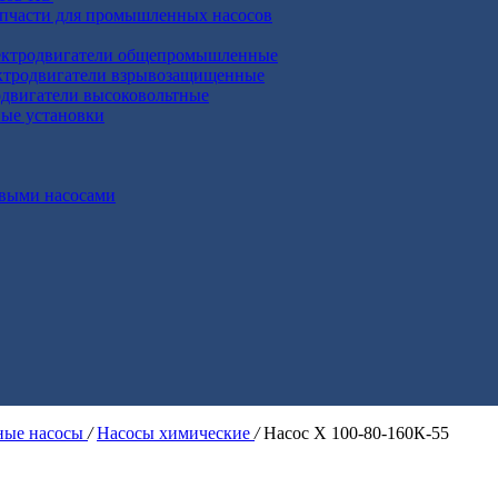
апчасти для промышленных насосов
ктродвигатели общепромышленные
ктродвигатели взрывозащищенные
двигатели высоковольтные
ные установки
выми насосами
ые насосы
/
Насосы химические
/
Насос Х 100-80-160К-55