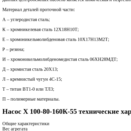
Материал деталей проточной части:
А – углеродистая сталь;
К – хромникелевая сталь 12Х18Н10Т;
Е – хромоникельмолибденовая сталь 10Х17Н13М2Т;
Р – резина;
И – хромоникельмолибденомедистая сталь 06ХН28МДТ;
Д – хромистая сталь 20Х13;
Л – кремнистый чугун 4С-15;
Т – титан ВТ1-0 или ТЛ3;
П – полимерные материалы.
Насос Х 100-80-160К-55 технические х
Общие характеристики
Вес агрегата