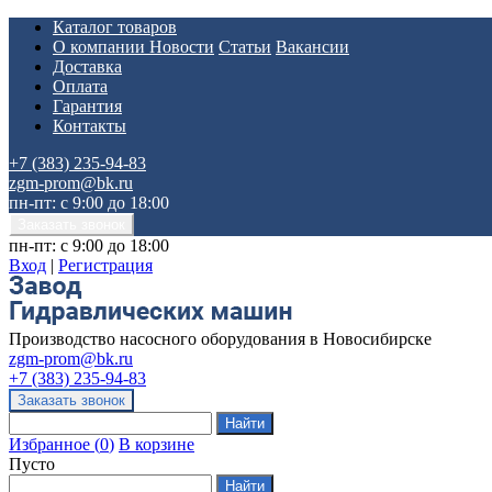
Каталог товаров
О компании
Новости
Статьи
Вакансии
Доставка
Оплата
Гарантия
Контакты
+7 (383) 235-94-83
zgm-prom@bk.ru
пн-пт: с 9:00 до 18:00
пн-пт: с 9:00 до 18:00
Вход
|
Регистрация
Производство насосного оборудования в Новосибирске
zgm-prom@bk.ru
+7 (383) 235-94-83
Избранное
(
0
)
В корзине
Пусто