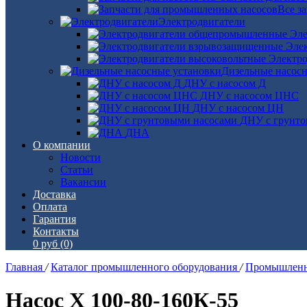
Все з
Электродвигатели
Эле
Эле
Электро
Дизельные насос
ДНУ с насосом Д
ДНУ с насосом ЦНС
ДНУ с насосом ЦН
ДНУ с грунто
ДНА
О компании
Новости
Статьи
Вакансии
Доставка
Оплата
Гарантия
Контакты
0 руб
(0)
Главная
/
Каталог промышленного оборудования
/
Промышленн
Насос Х 100-80-160К-55