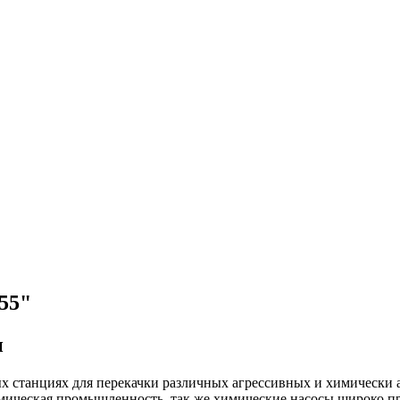
55"
и
х станциях для перекачки различных агрессивных и химически
имическая промышленность, так же химические насосы широко 