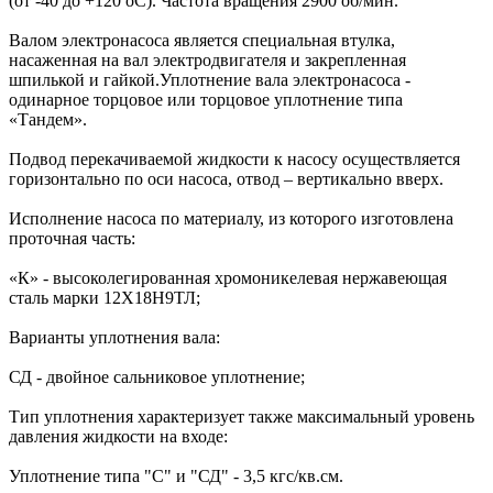
(от -40 до +120 оС). Частота вращения 2900 об/мин.
Валом электронасоса является специальная втулка,
насаженная на вал электродвигателя и закрепленная
шпилькой и гайкой.Уплотнение вала электронасоса -
одинарное торцовое или торцовое уплотнение типа
«Тандем».
Подвод перекачиваемой жидкости к насосу осуществляется
горизонтально по оси насоса, отвод – вертикально вверх.
Исполнение насоса по материалу, из которого изготовлена
проточная часть:
«К» - высоколегированная хромоникелевая нержавеющая
сталь марки 12Х18Н9ТЛ;
Варианты уплотнения вала:
СД - двойное сальниковое уплотнение;
Тип уплотнения характеризует также максимальный уровень
давления жидкости на входе:
Уплотнение типа "С" и "СД" - 3,5 кгс/кв.см.