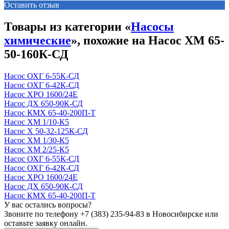
Оставить отзыв
Товары из категории «
Насосы
химические
», похожие на Насос ХМ 65-
50-160К-СД
Насос ОХГ 6-55К-СД
Насос ОХГ 6-42К-СД
Насос ХРО 1600/24Е
Насос ДХ 650-90К-СД
Насос КМХ 65-40-200П-Т
Насос ХМ 1/10-К5
Насос Х 50-32-125К-СД
Насос ХМ 1/30-К5
Насос ХМ 2/25-К5
Насос ОХГ 6-55К-СД
Насос ОХГ 6-42К-СД
Насос ХРО 1600/24Е
Насос ДХ 650-90К-СД
Насос КМХ 65-40-200П-Т
У вас остались вопросы?
Звоните по телефону
+7 (383) 235-94-83
в Новосибирске или
оставьте заявку онлайн.