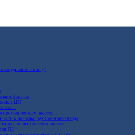
 оборудование типа Д)
е
умажной массы
бежные ЦН
 насосы
ля промышленных насосов
пчасти к насосам двустороннего входа
сти для энергетических насосов
осов ПЭ
апчасти для промышленных насосов