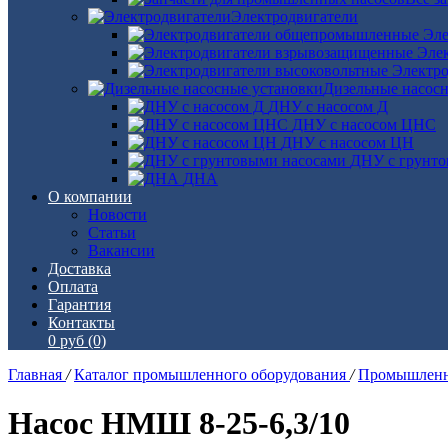
Электродвигатели
Эле
Эле
Электро
Дизельные насос
ДНУ с насосом Д
ДНУ с насосом ЦНС
ДНУ с насосом ЦН
ДНУ с грунто
ДНА
О компании
Новости
Статьи
Вакансии
Доставка
Оплата
Гарантия
Контакты
0 руб
(0)
Главная
/
Каталог промышленного оборудования
/
Промышленн
Насос НМШ 8-25-6,3/10