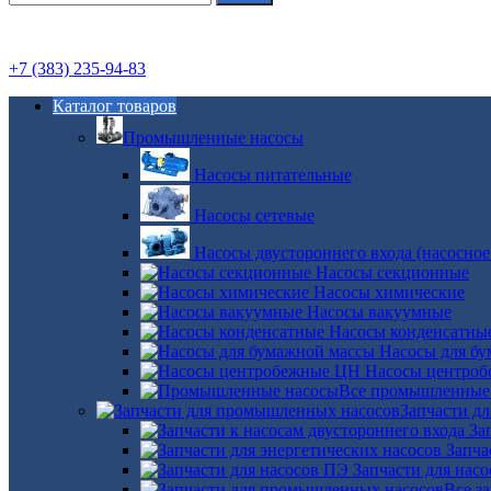
+7 (383) 235-94-83
Каталог товаров
Промышленные насосы
Насосы питательные
Насосы сетевые
Насосы двустороннего входа (насосное
Насосы секционные
Насосы химические
Насосы вакуумные
Насосы конденсатны
Насосы для б
Насосы центро
Все промышленные
Запчасти д
За
Запча
Запчасти для нас
Все з