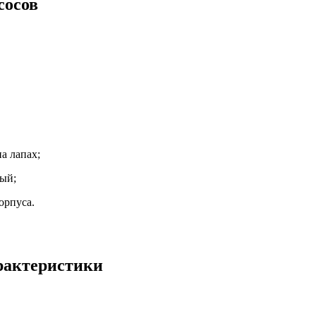
сосов
а лапах;
ый;
орпуса.
рактеристики