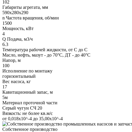
102
Габариты агрегата, мм
590х280х290
n Частота вращения, об/мин
1500
Мощность, кВт
4
Q Подача, м3/ч
6.3
Температура рабочей жидкости, от С до С
Масло, нефть, мазут - до 70°С, ДТ - до 40°С
Напор, м
100
Исполнение по монтажу
горизонтальный
Вес насоса, кг
17
Кавитационный запас, м
5м
Материал проточной части
Серый чугун СЧ 20
Вязкость: не более кв.м/с
от 0,018х10^-4 до 35,00х10^-4
Собственное производство