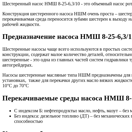
Шестеренный насос НМШ 8-25-6,3/10 - это объемный насос рот
Конструкция шестеренного насоса НШМ очень проста – шестерен
перекачиваемая среда переносится зубами шестерен к выходу н
рабочей жидкости.
Предназначение насоса НМШ 8-25-6,3/1
Шестеренные насосы чаще всего используются в простых систе
конструкции, содержат малое количество деталей, относитель
шестеренные - это одна из главных частей систем гидравлики т
автогрейдерах.
Насосы шестеренные масляные типа НШМ предназначены для пер
установках, также для перекачки других масло вязких жидкост
10°С до 70°С
Перекачиваемые среды насоса НМШ 8-2
С индексом Б: нефтепродукты
:
масло, нефть, мазут – без
Без индекса: дизельное топливо (ДТ) – без механически
способностью