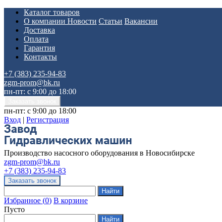
Каталог товаров
О компании
Новости
Статьи
Вакансии
Доставка
Оплата
Гарантия
Контакты
+7 (383) 235-94-83
zgm-prom@bk.ru
пн-пт: с 9:00 до 18:00
пн-пт: с 9:00 до 18:00
Вход
|
Регистрация
Производство насосного оборудования в Новосибирске
zgm-prom@bk.ru
+7 (383) 235-94-83
Избранное
(
0
)
В корзине
Пусто