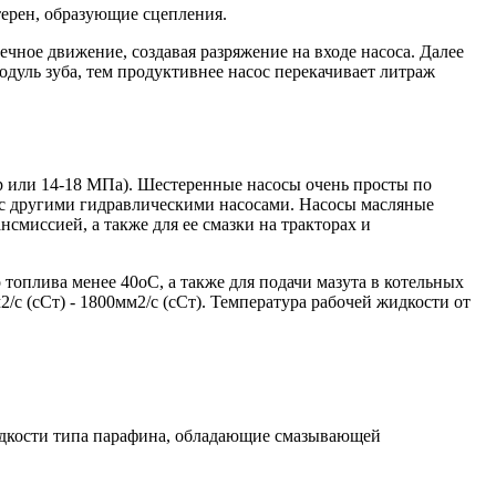
терен, образующие сцепления.
чное движение, создавая разряжение на входе насоса. Далее
одуль зуба, тем продуктивнее насос перекачивает литраж
р или 14-18 МПа). Шестеренные насосы очень просты по
ю с другими гидравлическими насосами. Насосы масляные
смиссией, а также для ее смазки на тракторах и
топлива менее 40oС, а также для подачи мазута в котельных
с (сСт) - 1800мм2/с (сСт). Температура рабочей жидкости от
жидкости типа парафина, обладающие смазывающей