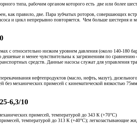
орного типа, рабочим органом которого есть две или более шес
, как правило, две. Пара зубчатых роторов, совершающих встре
асоса и цикл непрерывно повторяется. Чем больше шестерня и м
0
мах с относительно низким уровнем давления (около 140-180 ба
но дешевые и менее чувствительны к загрязнениям по сравнени
ранспортных средств. Данные насосы служат для управления тран
екачивания нефтепродуктов (масло, нефть, мазут), дизельного 
ей без механических примесей с кинематической вязкостью 75мм2/
5-6,3/10
 механических примесей, температурой до 343 К (+70°С)
х примесей, температурой до 313 К (+40°С); легкозастывающие 