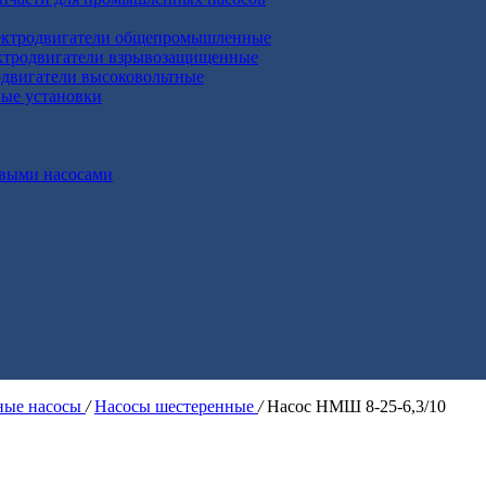
ктродвигатели общепромышленные
ктродвигатели взрывозащищенные
двигатели высоковольтные
ные установки
выми насосами
ые насосы
/
Насосы шестеренные
/
Насос НМШ 8-25-6,3/10