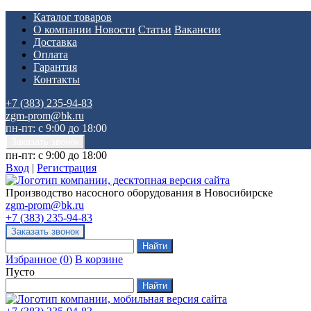
Каталог товаров
О компании
Новости
Статьи
Вакансии
Доставка
Оплата
Гарантия
Контакты
+7 (383) 235-94-83
zgm-prom@bk.ru
пн-пт: с 9:00 до 18:00
пн-пт: с 9:00 до 18:00
Вход
|
Регистрация
Производство насосного оборудования в Новосибирске
zgm-prom@bk.ru
+7 (383) 235-94-83
Избранное
(
0
)
В корзине
Пусто