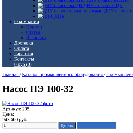
ДНУ с насосом ЦНС
ДНУ с насосом ЦН
ДНУ с грунто
ДНА
О компании
Новости
Статьи
Вакансии
Доставка
Оплата
Гарантия
Контакты
0 руб
(0)
Главная
/
Каталог промышленного оборудования
/
Промышленн
Насос ПЭ 100-32
Артикул: 295
Цена:
943 600
руб.