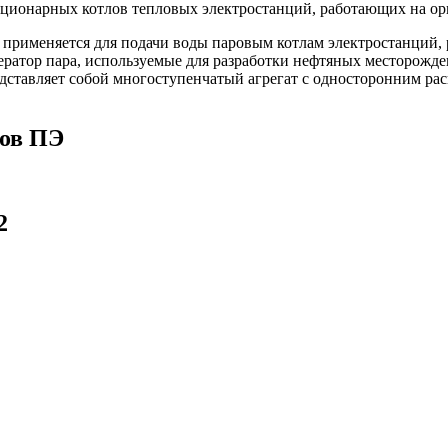
ационарных котлов тепловых электростанций, работающих на ор
применяется для подачи воды паровым котлам электростанций,
ератор пара, используемые для разработки нефтяных месторожд
едставляет собой многоступенчатый агрегат с односторонним ра
сов ПЭ
2