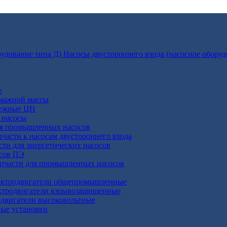
Насосы двустороннего входа (насосное оборуд
е
умажной массы
бежные ЦН
 насосы
ля промышленных насосов
пчасти к насосам двустороннего входа
сти для энергетических насосов
осов ПЭ
апчасти для промышленных насосов
ктродвигатели общепромышленные
ктродвигатели взрывозащищенные
двигатели высоковольтные
ные установки