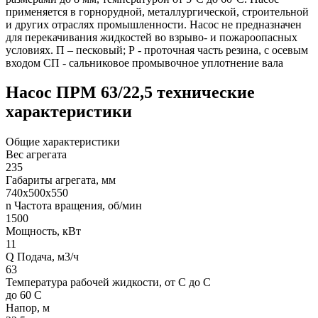
применяется в горнорудной, металлургической, строительной
и других отраслях промышленности. Насос не предназначен
для перекачивания жидкостей во взрыво- и пожароопасных
условиях. П – песковый; Р - проточная часть резина, с осевым
входом СП - сальниковое промывочное уплотнение вала
Насос ПРМ 63/22,5 технические
характеристики
Общие характеристики
Вес агрегата
235
Габариты агрегата, мм
740х500х550
n Частота вращения, об/мин
1500
Мощность, кВт
11
Q Подача, м3/ч
63
Температура рабочей жидкости, от С до С
до 60 С
Напор, м