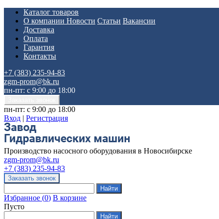
Каталог товаров
О компании
Новости
Статьи
Вакансии
Доставка
Оплата
Гарантия
Контакты
+7 (383) 235-94-83
zgm-prom@bk.ru
пн-пт: с 9:00 до 18:00
пн-пт: с 9:00 до 18:00
Вход
|
Регистрация
Производство насосного оборудования в Новосибирске
zgm-prom@bk.ru
+7 (383) 235-94-83
Избранное
(
0
)
В корзине
Пусто