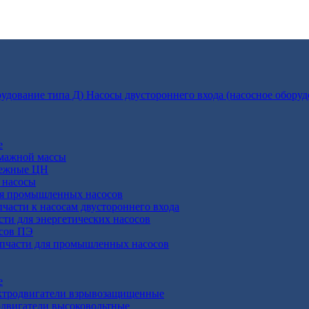
Насосы двустороннего входа (насосное оборуд
е
умажной массы
бежные ЦН
 насосы
ля промышленных насосов
пчасти к насосам двустороннего входа
сти для энергетических насосов
осов ПЭ
апчасти для промышленных насосов
е
ктродвигатели взрывозащищенные
двигатели высоковольтные