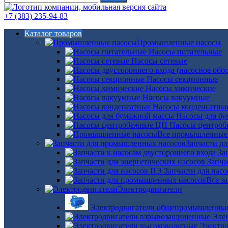
+7 (383) 235-94-83
Каталог товаров
Промышленные насосы
Насосы питательные
Насосы сетевые
Насосы секционные
Насосы химические
Насосы вакуумные
Насосы конденсатны
Насосы для б
Насосы центро
Все промышленные
Запчасти д
За
Запча
Запчасти для нас
Все з
Электродвигатели
Электродвигатели общепромышленны
Эле
Электро