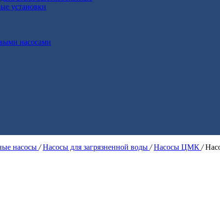
ные установки
выми насосами
ые насосы
/
Насосы для загрязненной воды
/
Насосы ЦМК
/
Нас