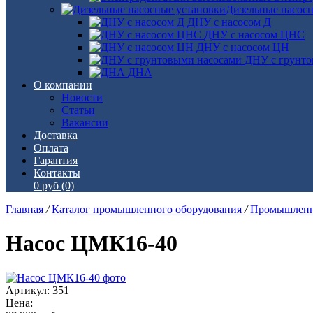
Дизельные насос
ДНУ с насосом Д
ДНУ с насосом ЦНС
ДНУ с насосом ЦН
ДНУ с грунто
ДНА
О компании
Новости
Статьи
Вакансии
Доставка
Оплата
Гарантия
Контакты
0 руб
(0)
Главная
/
Каталог промышленного оборудования
/
Промышленн
Насос ЦМК16-40
Артикул: 351
Цена: