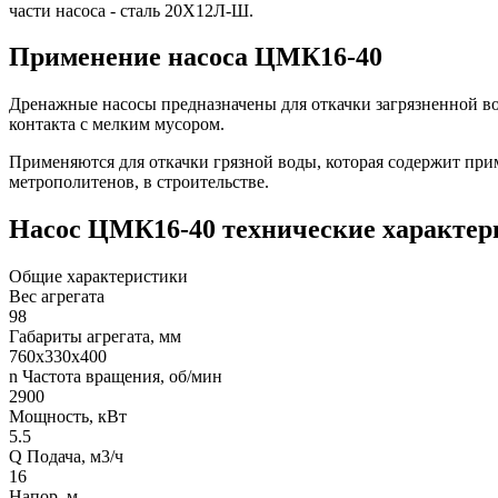
части насоса - сталь 20Х12Л-Ш.
Применение насоса ЦМК16-40
Дренажные насосы предназначены для откачки загрязненной в
контакта с мелким мусором.
Применяются для откачки грязной воды, которая содержит приме
метрополитенов, в строительстве.
Насос ЦМК16-40 технические характер
Общие характеристики
Вес агрегата
98
Габариты агрегата, мм
760х330х400
n Частота вращения, об/мин
2900
Мощность, кВт
5.5
Q Подача, м3/ч
16
Напор, м