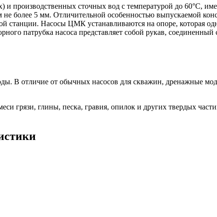
) и производственных сточных вод с температурой до 60°С, им
 не более 5 мм. Отличительной особенностью выпускаемой констр
ой станции. Насосы ЦМК устанавливаются на опоре, которая од
ного патрубка насоса представляет собой рукав, соединенный 
оды. В отличие от обычных насосов для скважин, дренажные мо
си грязи, глины, песка, гравия, опилок и других твердых части
истики