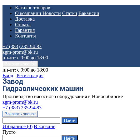
Каталог товаров
О компании
Новости
Статьи
Вакансии
Доставка
Оплата
Гарантия
Контакты
+7 (383) 235-94-83
zgm-prom@bk.ru
пн-пт: с 9:00 до 18:00
пн-пт: с 9:00 до 18:00
Вход
|
Регистрация
Производство насосного оборудования в Новосибирске
zgm-prom@bk.ru
+7 (383) 235-94-83
Избранное
(
0
)
В корзине
Пусто