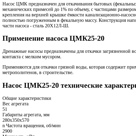
Насос ЦМК предназначен для откачивания бытовых (фекальных
механических примесей до 1% по объему, с частицами размером
крепления на верхней крышке ёмкости канализационно-насосн
полностью погруженным в фекальную массу. Конструкция напор
части насоса - сталь 20Х12Л-Ш.
Применение насоса ЦМК25-20
Дренажные насосы предназначены для откачки загрязненной в
контакта с мелким мусором.
Применяются для откачки грязной воды, которая содержит приме
метрополитенов, в строительстве.
Насос ЦМК25-20 технические характер
Общие характеристики
Вес агрегата
51
Габариты агрегата, мм
280х350х570
n Частота вращения, об/мин
2900