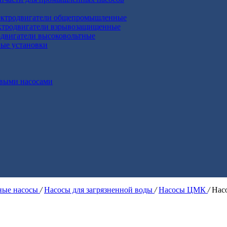
ктродвигатели общепромышленные
ктродвигатели взрывозащищенные
двигатели высоковольтные
ные установки
выми насосами
ые насосы
/
Насосы для загрязненной воды
/
Насосы ЦМК
/
Нас