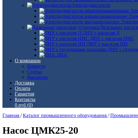
Электродвигатели
Эле
Эле
Электро
Дизельные насос
ДНУ с насосом Д
ДНУ с насосом ЦНС
ДНУ с насосом ЦН
ДНУ с грунто
ДНА
О компании
Новости
Статьи
Вакансии
Доставка
Оплата
Гарантия
Контакты
0 руб
(0)
Главная
/
Каталог промышленного оборудования
/
Промышленн
Насос ЦМК25-20