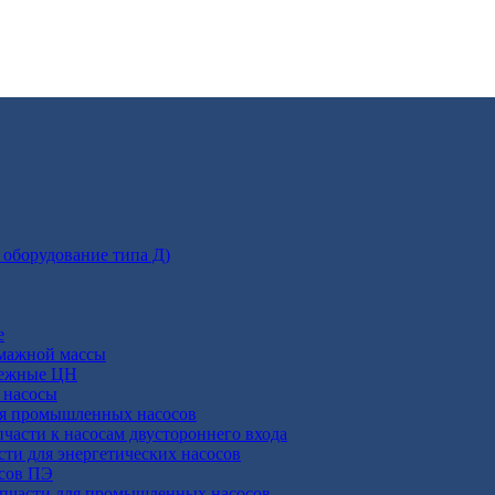
 оборудование типа Д)
е
умажной массы
бежные ЦН
 насосы
ля промышленных насосов
пчасти к насосам двустороннего входа
сти для энергетических насосов
осов ПЭ
апчасти для промышленных насосов