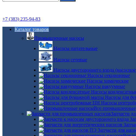
+7 (383) 235-94-83
Каталог товаров
Промышленные насосы
Насосы питательные
Насосы сетевые
Насосы двустороннего входа (насосное
Насосы секционные
Насосы химические
Насосы вакуумные
Насосы конденсатны
Насосы для б
Насосы центро
Все промышленные
Запчасти д
За
Запча
Запчасти для нас
Все з