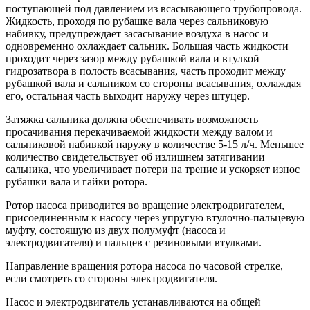
поступающей под давлением из всасывающего трубопровода.
Жидкость, проходя по рубашке вала через сальниковую
набивку, предупреждает засасывание воздуха в насос и
одновременно охлаждает сальник. Большая часть жидкости
проходит через зазор между рубашкой вала и втулкой
гидрозатвора в полость всасывания, часть проходит между
рубашкой вала и сальником со стороны всасывания, охлаждая
его, остальная часть выходит наружу через штуцер.
Затяжка сальника должна обеспечивать возможность
просачивания перекачиваемой жидкости между валом и
сальниковой набивкой наружу в количестве 5-15 л/ч. Меньшее
количество свидетельствует об излишнем затягивании
сальника, что увеличивает потери на трение и ускоряет износ
рубашки вала и гайки ротора.
Ротор насоса приводится во вращение электродвигателем,
присоединенным к насосу через упругую втулочно-пальцевую
муфту, состоящую из двух полумуфт (насоса и
электродвигателя) и пальцев с резиновыми втулками.
Направление вращения ротора насоса по часовой стрелке,
если смотреть со стороны электродвигателя.
Насос и электродвигатель устанавливаются на общей