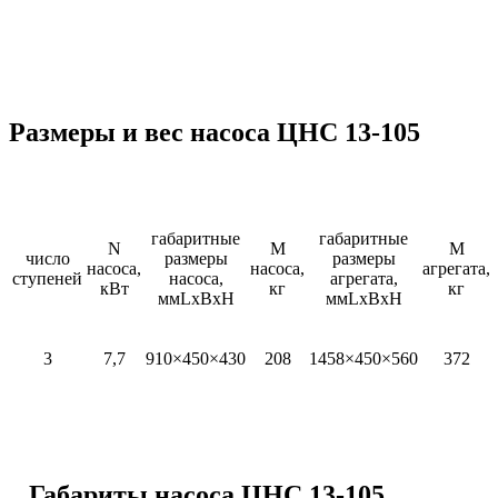
Размеры и вес насоса
ЦНС 13-105
габаритные
габаритные
N
М
M
число
размеры
размеры
насоса,
насоса,
агрегата,
ступеней
насоса,
агрегата,
кВт
кг
кг
ммLxBxH
ммLxBxH
3
7,7
910×450×430
208
1458×450×560
372
Габариты насоса ЦНС 13-105