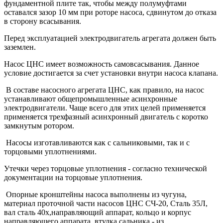
фундаментной плите так, чтобы между полумуфтами
оставался зазор 10 мм при роторе насоса, сдвинутом до отказа
в сторону всасывания.
Перед эксплуатацией электродвигатель агрегата должен быть
заземлен.
Насос ЦНС имеет возможность самовсасывания. Данное
условие достигается за счет установки внутри насоса клапана.
В составе насосного агрегата ЦНС, как правило, на насос
устанавливают общепромышленные асинхронные
электродвигатели. Чаще всего для этих целей применяется
применяется трехфазный асинхронный двигатель с коротко
замкнутым ротором.
Насосы изготавливаются как с сальниковыми, так и с
торцовыми уплотнениями.
Утечки через торцовые уплотнения - согласно технической
документации на торцовые уплотнения.
Опорные кронштейны насоса выполнены из чугуна,
материал проточной части насосов ЦНС СЧ-20, Сталь 35Л,
вал сталь 40х,направляющий аппарат, кольцо и корпус
направляющего аппарата, втулка сальника - из