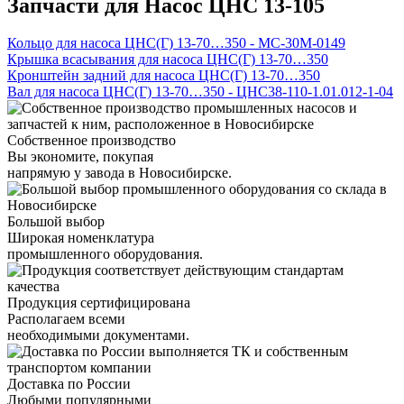
Запчасти для Насос ЦНС 13-105
Кольцо для насоса ЦНС(Г) 13-70…350 - МС-30М-0149
Крышка всасывания для насоса ЦНС(Г) 13-70…350
Кронштейн задний для насоса ЦНС(Г) 13-70…350
Вал для насоса ЦНС(Г) 13-70…350 - ЦНС38-110-1.01.012-1-04
Собственное производство
Вы экономите, покупая
напрямую у завода в Новосибирске.
Большой выбор
Широкая номенклатура
промышленного оборудования.
Продукция сертифицирована
Располагаем всеми
необходимыми документами.
Доставка по России
Любыми популярными