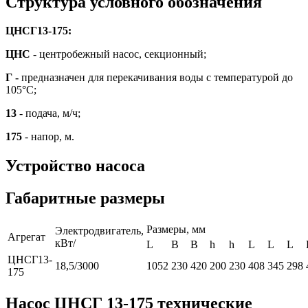
Структура условного обозначения
ЦНСГ13-175:
ЦНС
- центробежный насос, секционный;
Г -
предназначен для перекачивания воды с температурой до
105°С;
13
- подача, м/ч;
175
- напор, м.
Устройство насоса
Габаритные размеры
Размеры, мм
Электродвигатель,
Агрегат
кВт/
L
B
B
h
h
L
L
L
ЦНСГ13-
18,5/3000
1052
230
420
200
230
408
345
298
175
Насос ЦНСГ 13-175 технические