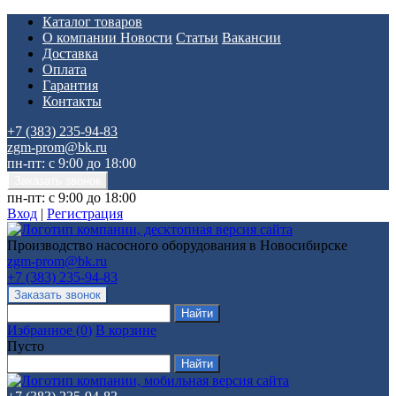
Каталог товаров
О компании
Новости
Статьи
Вакансии
Доставка
Оплата
Гарантия
Контакты
+7 (383) 235-94-83
zgm-prom@bk.ru
пн-пт: с 9:00 до 18:00
пн-пт: с 9:00 до 18:00
Вход
|
Регистрация
Производство насосного оборудования в Новосибирске
zgm-prom@bk.ru
+7 (383) 235-94-83
Избранное
(
0
)
В корзине
Пусто