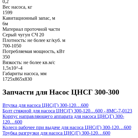
0,2
Вес насоса, кг
1599
Кавитационный запас, м
6м
Материал проточной части
Серый чугун СЧ 20
Плотность: не более кг/куб. м
700-1050
Потребляемая мощность, кВт
350
Вязкость: не более кв.м/с
1,5х10^-4
Габариты насоса, мм
1725х865х830
Запчасти для Насос ЦНСГ 300-300
Втулка для насоса ЦНС(Г) 300-120…600
Болт стяжной для насоса ЦНС(Г) 300-120…600 - 8МС-7-0123
Корпус направляющего аппарата для насоса ЦНС(Г) 300-
120…600
Колесо рабочее при выдаче для насоса ЦНС(Г) 300-120…600
Трубка разгрузки для насоса ЦНС(Г) 300-120…600