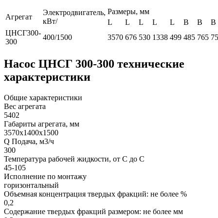
Размеры, мм
Электродвигатель,
Агрегат
кВт/
L
L
L
L
L
B
B
B
ЦНСГ300-
400/1500
3570
676
530
1338
499
485
765
7
300
Насос ЦНСГ 300-300 технические
характеристики
Общие характеристики
Вес агрегата
5402
Габариты агрегата, мм
3570х1400х1500
Q Подача, м3/ч
300
Температура рабочей жидкости, от С до С
45-105
Исполнение по монтажу
горизонтальный
Объемная концентрация твердых фракций: не более %
0,2
Содержание твердых фракций размером: не более мм