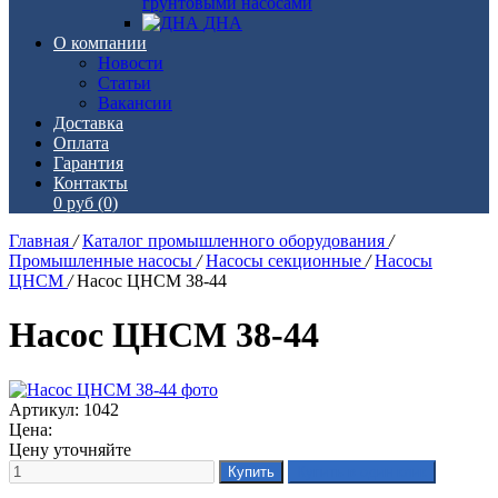
грунтовыми насосами
ДНА
О компании
Новости
Статьи
Вакансии
Доставка
Оплата
Гарантия
Контакты
0 руб
(0)
Главная
/
Каталог промышленного оборудования
/
Промышленные насосы
/
Насосы секционные
/
Насосы
ЦНСМ
/
Насос ЦНСМ 38-44
Насос ЦНСМ 38-44
Артикул: 1042
Цена:
Цену уточняйте