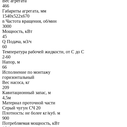
Вес агрегата
466
Габариты агрегата, мм
1540х522х670
n Частота вращения, об/мин
3000
Мощность, кВт
45
Q Подача, м3/ч
60
Температура рабочей жидкости, от С до С
2-60
Напор, м
66
Исполнение по монтажу
горизонтальный
Вес насоса, кг
209
Кавитационный запас, м
4,5м
Материал проточной части
Серый чугун СЧ 20
Плотность: не более кг/куб. м
900
Потребляемая мощность, кВт