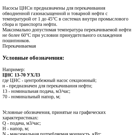
Насосы ЦНСн предназначены для перекачивания
обводненной газонасыщенной и товарной нефти с
температурой от 1 до 45°С в системах внутри промыслового
сбора и транспорта нефти.
Максимально допустимая температура перекачиваемой нефти
не более 60°С при условии принудительного охлаждения
пошипников.
Перекачиваемая
Условные обозначения:
Например:
ЦНС 13-70 УХЛ3
где ЦНС - центробежный насос секционный;
н - предназначен для перекачивания нефти;
13 - номинальная подача, м
3
/час;
70 - номинальный напор, м;
Условные обозначения, принятые на графических
характеристиках:
Q - подача, м
3
/час;
H - напор, м;
N - максимальная потребляемая мощность, кВт;