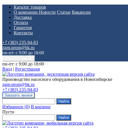
Каталог товаров
О компании
Новости
Статьи
Вакансии
Доставка
Оплата
Гарантия
Контакты
+7 (383) 235-94-83
zgm-prom@bk.ru
пн-пт: с 9:00 до 18:00
пн-пт: с 9:00 до 18:00
Вход
|
Регистрация
Производство насосного оборудования в Новосибирске
zgm-prom@bk.ru
+7 (383) 235-94-83
Избранное
(
0
)
В корзине
Пусто