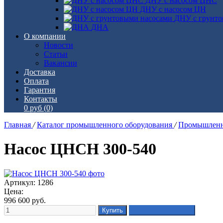
ДНУ с насосом ЦНС
ДНУ с насосом ЦН
ДНУ с грунто
ДНА
О компании
Новости
Статьи
Вакансии
Доставка
Оплата
Гарантия
Контакты
0 руб
(0)
Главная
/
Каталог промышленного оборудования
/
Промышленн
Насос ЦНСН 300-540
Артикул: 1286
Цена:
996 600
руб.