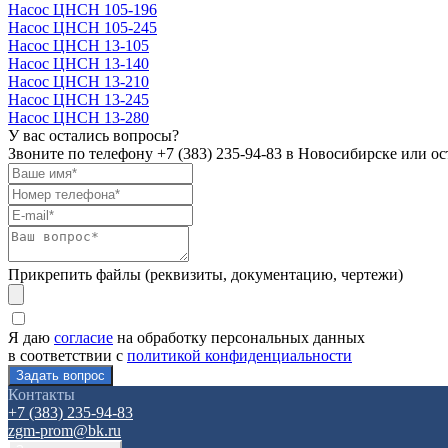
Насос ЦНСН 105-196
Насос ЦНСН 105-245
Насос ЦНСН 13-105
Насос ЦНСН 13-140
Насос ЦНСН 13-210
Насос ЦНСН 13-245
Насос ЦНСН 13-280
У вас остались вопросы?
Звоните по телефону
+7 (383) 235-94-83
в Новосибирске или ост
Прикрепить файлы (реквизиты, документацию, чертежи)
Я даю
согласие
на обработку персональных данных
в соответствии с
политикой конфиденциальности
Контакты
+7 (383) 235-94-83
zgm-prom@bk.ru