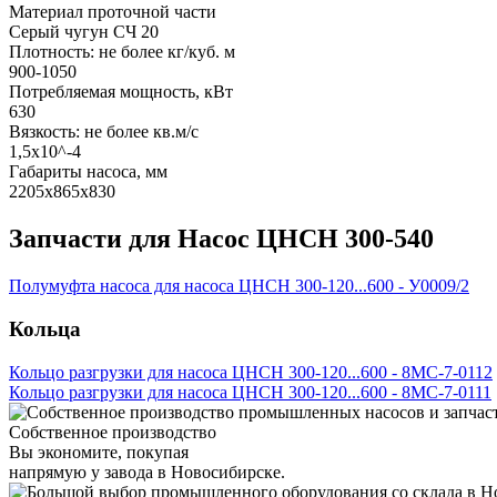
Материал проточной части
Серый чугун СЧ 20
Плотность: не более кг/куб. м
900-1050
Потребляемая мощность, кВт
630
Вязкость: не более кв.м/с
1,5х10^-4
Габариты насоса, мм
2205х865х830
Запчасти для Насос ЦНСН 300-540
Полумуфта насоса для насоса ЦНСН 300-120...600 - У0009/2
Кольца
Кольцо разгрузки для насоса ЦНСН 300-120...600 - 8МС-7-0112
Кольцо разгрузки для насоса ЦНСН 300-120...600 - 8МС-7-0111
Собственное производство
Вы экономите, покупая
напрямую у завода в Новосибирске.