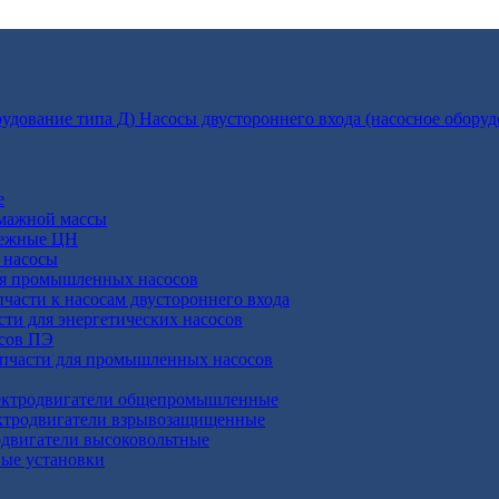
Насосы двустороннего входа (насосное оборуд
е
умажной массы
бежные ЦН
 насосы
ля промышленных насосов
пчасти к насосам двустороннего входа
сти для энергетических насосов
осов ПЭ
апчасти для промышленных насосов
ктродвигатели общепромышленные
ктродвигатели взрывозащищенные
двигатели высоковольтные
ные установки