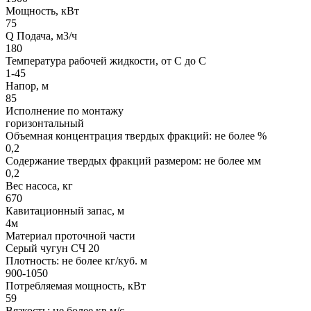
Мощность, кВт
75
Q Подача, м3/ч
180
Температура рабочей жидкости, от С до С
1-45
Напор, м
85
Исполнение по монтажу
горизонтальный
Объемная концентрация твердых фракций: не более %
0,2
Содержание твердых фракций размером: не более мм
0,2
Вес насоса, кг
670
Кавитационный запас, м
4м
Материал проточной части
Серый чугун СЧ 20
Плотность: не более кг/куб. м
900-1050
Потребляемая мощность, кВт
59
Вязкость: не более кв.м/с