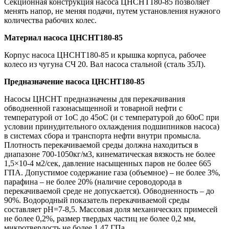
Секционная конструкция насоса ЦНСНТ180-85 позволяет
менять напор, не меняя подачи, путем установления нужного
количества рабочих колес.
Материал
насоса ЦНСНТ180-85
Корпус насоса ЦНСНТ180-85 и крышка корпуса, рабочее
колесо из чугуна СЧ 20. Вал насоса стальной (сталь 35Л).
Предназначение
насоса ЦНСНТ180-85
Насосы ЦНСНТ предназначены для перекачивания
обводненной газонасыщенной и товарной нефти с
температурой от 1оС до 45оС (и с температурой до 60оС при
условии принудительного охлаждения подшипников насоса)
в системах сбора и транспорта нефти внутри промысла.
Плотность перекачиваемой среды должна находиться в
диапазоне 700-1050кг/м3, кинематическая вязкость не более
1,5×10-4 м2/сек, давление насыщенных паров не более 665
ГПА. Допустимое содержание газа (объемное) – не более 3%,
парафина – не более 20% (наличие сероводорода в
перекачиваемой среде не допускается). Обводненность – до
90%. Водородный показатель перекачиваемой среды
составляет рH=7-8,5. Массовая доля механических примесей
не более 0,2%, размер твердых частиц не более 0,2 мм,
микротвердость не более 1,47 ГПа.