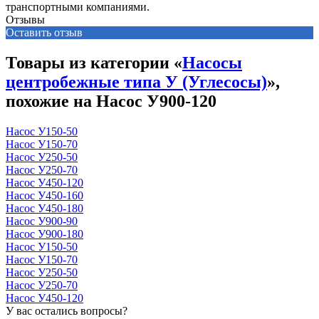
транспортными компаниями.
Отзывы
Оставить отзыв
Товары из категории «
Насосы
центробежные типа У (Углесосы)
»,
похожие на Насос У900-120
Насос У150-50
Насос У150-70
Насос У250-50
Насос У250-70
Насос У450-120
Насос У450-160
Насос У450-180
Насос У900-90
Насос У900-180
Насос У150-50
Насос У150-70
Насос У250-50
Насос У250-70
Насос У450-120
У вас остались вопросы?