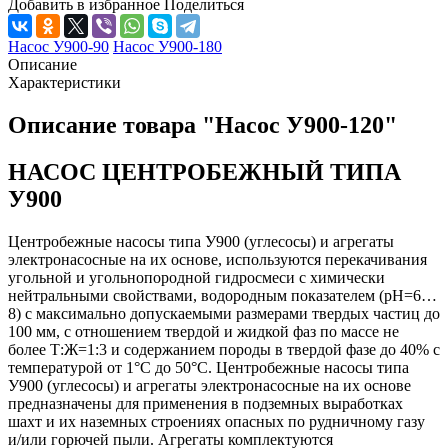
Добавить в избранное
Поделиться
Насос У900-90
Насос У900-180
Описание
Характеристики
Описание товара "Насос У900-120"
НАСОС ЦЕНТРОБЕЖНЫЙ ТИПА
У900
Центробежные насосы типа У900 (углесосы) и агрегаты
электронасосные на их основе, используются перекачивания
угольной и угольнопородной гидросмеси с химически
нейтральными свойствами, водородным показателем (рН=6…
8) с максимально допускаемыми размерами твердых частиц до
100 мм, с отношением твердой и жидкой фаз по массе не
более Т:Ж=1:3 и содержанием породы в твердой фазе до 40% с
температурой от 1°С до 50°С. Центробежные насосы типа
У900 (углесосы) и агрегаты электронасосные на их основе
предназначены для применения в подземных выработках
шахт и их наземных строениях опасных по рудничному газу
и/или горючей пыли. Агрегаты комплектуются