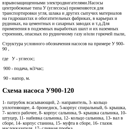
взрывозащищенными электродвигателями.Насосы
центробежные типа У (углесосы) применяются для
транспортировки угля, шлака и других сыпучих материалов
на гидрошахтах и обогатительных фабриках, в карьерах и
рудниках, на цементных и сахарных заводах и т.д.Для
применения в подземных выработках шахт и их наземных
строениях, опасных по рудничному газу и/или горючей пыли,
Структура условного обозначения
насосов на примере У 900-
90 ,
где У - углесос;
900 - подача, м3/час;
90 - напор, м.
Схема насоса У900-120
1- патрубок всасывающий, 2- направитель, 3- кольцо
уплотняющее, 4- бронедиск, 5-корпус спиральный, 6- крышка,
7- колесо рабочее, 8- корпус сальника, 9- крышка сальника, 10-
штуцер, 11- набивка сальника, 12- кольцо сальника, 13- вал в
сборе, 14- корпус станина, 15- муфта в сборе, 16- глазок
маслоуказателя, 17- сливная пробка.