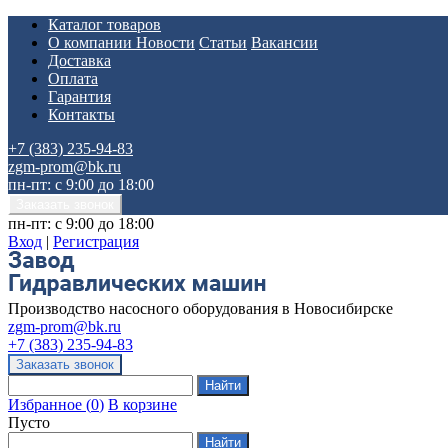
Каталог товаров
О компании
Новости
Статьи
Вакансии
Доставка
Оплата
Гарантия
Контакты
+7 (383) 235-94-83
zgm-prom@bk.ru
пн-пт: с 9:00 до 18:00
пн-пт: с 9:00 до 18:00
Вход
|
Регистрация
Производство насосного оборудования в Новосибирске
zgm-prom@bk.ru
+7 (383) 235-94-83
Избранное
(
0
)
В корзине
Пусто