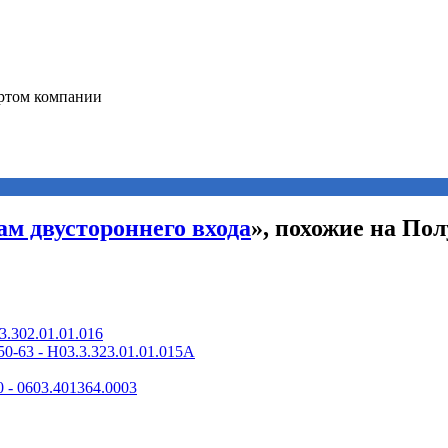
ам двустороннего входа
», похожие на Пол
3.302.01.01.016
50-63 - Н03.3.323.01.01.015А
 - 0603.401364.0003