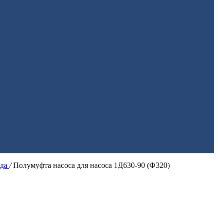
ода
/
Полумуфта насоса для насоса 1Д630-90 (Ф320)