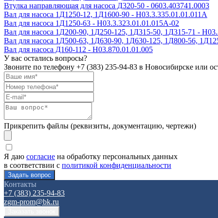
Втулка направляющая для насоса Д320-50 - 0603.403741.0003
Вал для насоса 1Д1250-12, 1Д1600-90 - Н03.3.335.01.01.011А
Вал для насоса 1Д1250-63 - Н03.3.323.01.01.015А-02
Вал для насоса 1Д200-90, 1Д250-125, 1Д315-50, 1Д315-71 - Н03.
Вал для насоса 1Д500-63, 1Д630-90, 1Д630-125, 1Д800-56, 1Д12
Вал для насоса Д160-112 - Н03.870.01.01.005
У вас остались вопросы?
Звоните по телефону
+7 (383) 235-94-83
в Новосибирске или ост
Прикрепить файлы (реквизиты, документацию, чертежи)
Я даю
согласие
на обработку персональных данных
в соответствии с
политикой конфиденциальности
Контакты
+7 (383) 235-94-83
zgm-prom@bk.ru