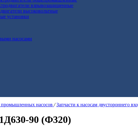
ктродвигатели взрывозащищенные
двигатели высоковольтные
ные установки
выми насосами
я промышленных насосов
/
Запчасти к насосам двустороннего вх
1Д630-90 (Ф320)