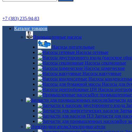
+7 (383) 235-94-83
Каталог товаров
Промышленные насосы
Насосы питательные
Насосы сетевые
Насосы секционные
Насосы химические
Насосы вакуумные
Насосы конденсатны
Насосы для б
Насосы центро
Все промышленные
Запчасти д
За
Запча
Запчасти для нас
Все з
Электродвигатели
Эле