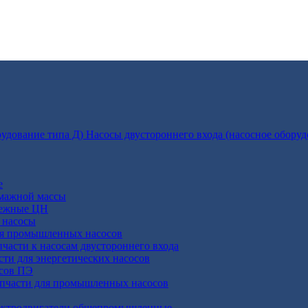
Насосы двустороннего входа (насосное оборуд
е
умажной массы
бежные ЦН
 насосы
ля промышленных насосов
пчасти к насосам двустороннего входа
сти для энергетических насосов
осов ПЭ
апчасти для промышленных насосов
ктродвигатели общепромышленные