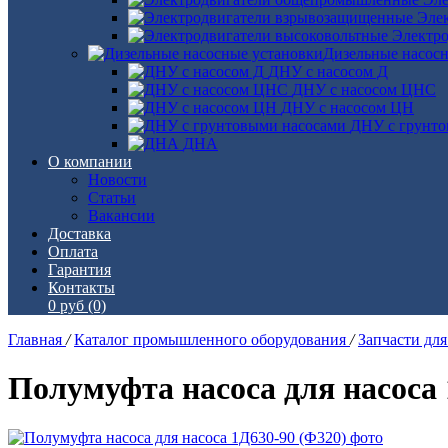
Эле
Электро
Дизельные насос
ДНУ с насосом Д
ДНУ с насосом ЦНС
ДНУ с насосом ЦН
ДНУ с грунто
ДНА
О компании
Новости
Статьи
Вакансии
Доставка
Оплата
Гарантия
Контакты
0 руб
(0)
Главная
/
Каталог промышленного оборудования
/
Запчасти дл
Полумуфта насоса для насоса 